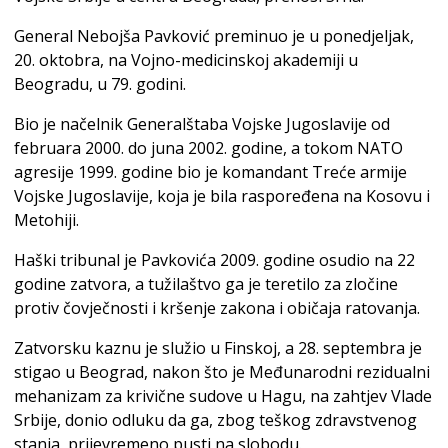
General Nebojša Pavković preminuo je u ponedjeljak,
20. oktobra, na Vojno-medicinskoj akademiji u
Beogradu, u 79. godini.
Bio je načelnik Generalštaba Vojske Jugoslavije od
februara 2000. do juna 2002. godine, a tokom NATO
agresije 1999. godine bio je komandant Treće armije
Vojske Jugoslavije, koja je bila raspoređena na Kosovu i
Metohiji.
Haški tribunal je Pavkovića 2009. godine osudio na 22
godine zatvora, a tužilaštvo ga je teretilo za zločine
protiv čovječnosti i kršenje zakona i običaja ratovanja.
Zatvorsku kaznu je služio u Finskoj, a 28. septembra je
stigao u Beograd, nakon što je Međunarodni rezidualni
mehanizam za krivične sudove u Hagu, na zahtjev Vlade
Srbije, donio odluku da ga, zbog teškog zdravstvenog
stanja, prijevremeno pusti na slobodu.