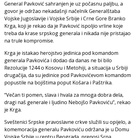
General Pavković sahranjen je uz počasnu paljbu, a
govor je održao nekadašnji načelnik Generalštaba
Vojske Jugoslavije i Vojske Srbije i Crne Gore Branko
Krga, koji je rekao da je Pavković ispoljio vrline koje
treba da krase srpskog generala i nikada nije pristajao
na trule kompromise.
Krga je istakao herojstvo jedinica pod komandom
generala Pavkovića i dodao da danas ne bi bilo
Rezolucije 1244 o Kosovu i Metohiji, a situacija u Srbiji
drugačija, da su jedinice pod Pavkovićevom komandom
popustile na bojištima poput Košara i Paštrika.
“Večan ti pomen, slava i hvala za mnoga dobra dela,
dragi naš generale i ljudino Nebojšo Pavkoviću”, rekao
je Krga.
Sveštenici Srpske pravoslavne crkve služili su opijelo, a
komemoracija generalu Pavkoviću održana je u Domu
Vojske Srbije u centru Beograda, prenosi Srna.