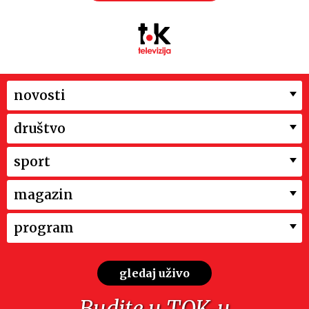
novosti
društvo
sport
magazin
program
gledaj uživo
Budite u TOK-u