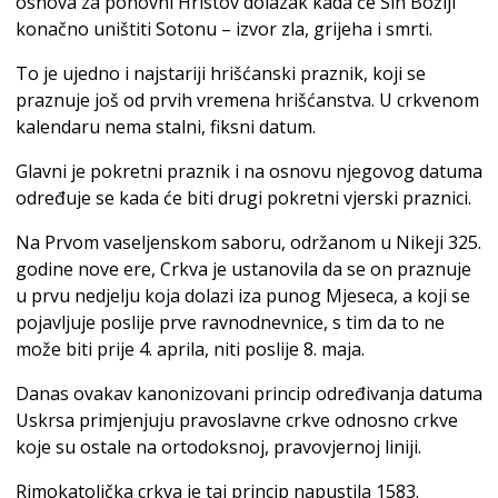
osnova za ponovni Hristov dolazak kada će Sin Božiji
konačno uništiti Sotonu – izvor zla, grijeha i smrti.
To je ujedno i najstariji hrišćanski praznik, koji se
praznuje još od prvih vremena hrišćanstva. U crkvenom
kalendaru nema stalni, fiksni datum.
Glavni je pokretni praznik i na osnovu njegovog datuma
određuje se kada će biti drugi pokretni vjerski praznici.
Na Prvom vaseljenskom saboru, održanom u Nikeji 325.
godine nove ere, Crkva je ustanovila da se on praznuje
u prvu nedjelju koja dolazi iza punog Mjeseca, a koji se
pojavljuje poslije prve ravnodnevnice, s tim da to ne
može biti prije 4. aprila, niti poslije 8. maja.
Danas ovakav kanonizovani princip određivanja datuma
Uskrsa primjenjuju pravoslavne crkve odnosno crkve
koje su ostale na ortodoksnoj, pravovjernoj liniji.
Rimokatolička crkva je taj princip napustila 1583.