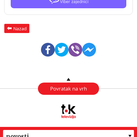
Viber zajednici
Nazad
Povratak na vrh
novosti