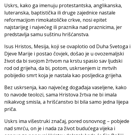
Uskrs, kako ga imenuju protestantska, anglikanska,
luteranska, baptistička ili druge zajednice nastale
reformacijom rimokatoličke crkve, nosi epitet
najstarijeg i najvećeg ili praznika nad praznicima, jer
predstavlja samu suštinu hrišćanstva.
Isus Hristos, Mesija, koji se ovaplotio od Duha Svetoga i
Djeve Marije i postao čovjek, došao je u ovozemaljski
život da bi svojom žrtvom na krstu spasio sav ljudski
rod od grijeha, da bi, potom, uskrsenjem iz mrtvih
pobijedio smrt koja je nastala kao posljedica grijeha.
Bez uskrsenja, kao najvećeg događaja vaseljene, kako
to navode teolozi, sama Hristova žrtva ne bi imala
nikakvog smisla, a hrišćanstvo bi bila samo jedna lijepa
priča.
Uskrs ima višestruki značaj, pored osnovnog – pobjede
nad smrću, on je i nada za život budućega vijeka i