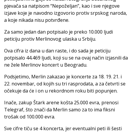
pjevača sa natpisom “Nepoželjan”, kao i sve njegove
izjave koje je navodno izgovorio protiv srpskog naroda,
a koje nikada nisu potvrđene.
Za samo jedan dan potpisalo je preko 10.000 ljudi
peticiju protiv Merlinovog ulaska u Srbiju.
Ova cifra iz dana u dan raste, i do sada je peticiju
potpisalo 44.469 ljudi, koji su se na ovaj način izjasnili da
ne žele Merlinov koncert u Beogradu.
Podsjetimo, Merlin zakazao je koncerte za 18. 19. 21. i
22. novembar, od kojih su tri rasprodata, a za četvrti se
očekuje da će i on u rekordnom roku biti popunjen.
Inače, zakup Štark arene košta 25.000 evra, prenosi
Telegraf, što znači da Merlin samo za to ima fiksni
trošak od 100.000 evra.
Sve cifre tiču se 4 koncerta, jer eventualni peti ili šesti