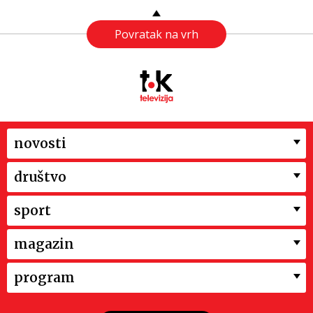
Povratak na vrh
novosti
društvo
sport
magazin
program