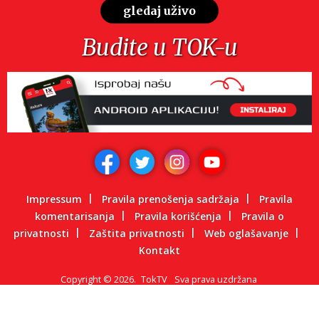
gledaj uživo
Budite u TOK-u
Impressum
Pravila prenošenja sadržaja
Pravila
komentarisanja
Pravila korišćenja
Pravila o
privatnosti
Zaštita privatnosti
Web oglašavanje
Kontakt
Copyright
©
2026.
TokTV
Sva prava uzdržana
Powered by: