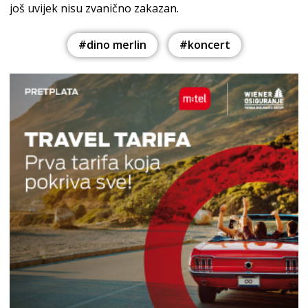
još uvijek nisu zvanično zakazan.
#dino merlin
#koncert