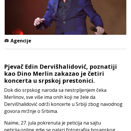
Agencije
Pjevač Edin Dervišhalidović, poznatiji
kao Dino Merlin zakazao je četiri
koncerta u srpskoj prestonici.
Dok dio srpskog naroda sa nestrpljenjem čeka
Merlinov, sve više ima onih koji ne žele da
Dervišhalidović održi koncerte u Srbiji zbog navodnog
govora mržnje o Srbima.
Naime, 27. jula pokrenuta je peticija na sajtu
peticija.online gdje se nalazi fotografija bosanskog