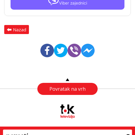
Viber zajednici
Nazad
Povratak na vrh