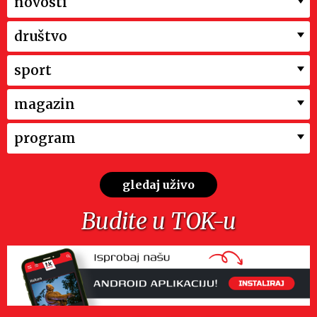
novosti
društvo
sport
magazin
program
gledaj uživo
Budite u TOK-u