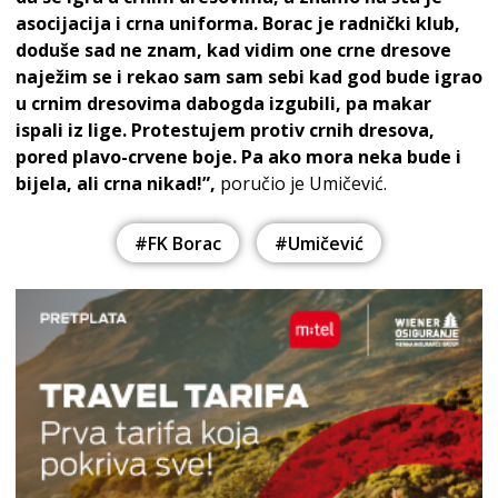
asocijacija i crna uniforma. Borac je radnički klub,
doduše sad ne znam, kad vidim one crne dresove
naježim se i rekao sam sam sebi kad god bude igrao
u crnim dresovima dabogda izgubili, pa makar
ispali iz lige. Protestujem protiv crnih dresova,
pored plavo-crvene boje. Pa ako mora neka bude i
bijela, ali crna nikad!”,
poručio je Umičević.
#FK Borac
#Umičević