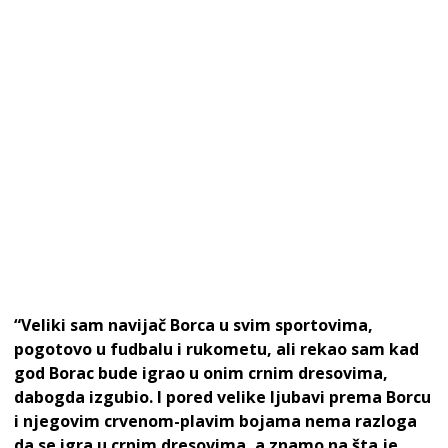
“Veliki sam navijač Borca u svim sportovima,
pogotovo u fudbalu i rukometu, ali rekao sam kad
god Borac bude igrao u onim crnim dresovima,
dabogda izgubio. I pored velike ljubavi prema Borcu
i njegovim crvenom-plavim bojama nema razloga
da se igra u crnim dresovima, a znamo na šta je