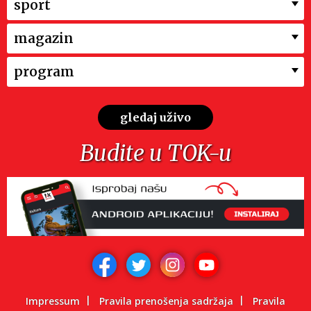
sport
magazin
program
gledaj uživo
Budite u TOK-u
Impressum
Pravila prenošenja sadržaja
Pravila