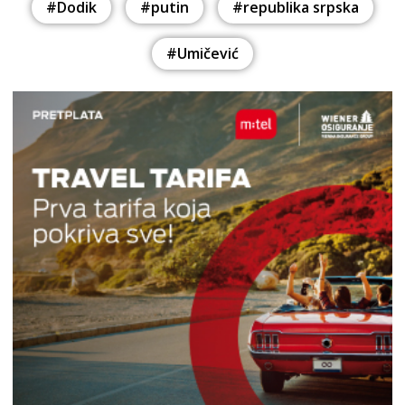
#Dodik
#putin
#republika srpska
#Umičević