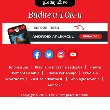
gledaj uživo
Budite u TOK-u
Impressum
Pravila prenošenja sadržaja
Pravila
komentarisanja
Pravila korišćenja
Pravila o
privatnosti
Zaštita privatnosti
Web oglašavanje
Kontakt
Copyright
©
2026.
TokTV
Sva prava uzdržana
Powered by: