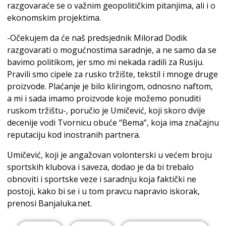
razgovaraće se o važnim geopolitičkim pitanjima, ali i o
ekonomskim projektima.
-Očekujem da će naš predsjednik Milorad Dodik
razgovarati o mogućnostima saradnje, a ne samo da se
bavimo politikom, jer smo mi nekada radili za Rusiju.
Pravili smo cipele za rusko tržište, tekstil i mnoge druge
proizvode. Plaćanje je bilo kliringom, odnosno naftom,
a mi i sada imamo proizvode koje možemo ponuditi
ruskom tržištu-, poručio je Umičević, koji skoro dvije
decenije vodi Tvornicu obuće “Bema”, koja ima značajnu
reputaciju kod inostranih partnera.
Umičević, koji je angažovan volonterski u većem broju
sportskih klubova i saveza, dodao je da bi trebalo
obnoviti i sportske veze i saradnju koja faktički ne
postoji, kako bi se i u tom pravcu napravio iskorak,
prenosi Banjaluka.net.