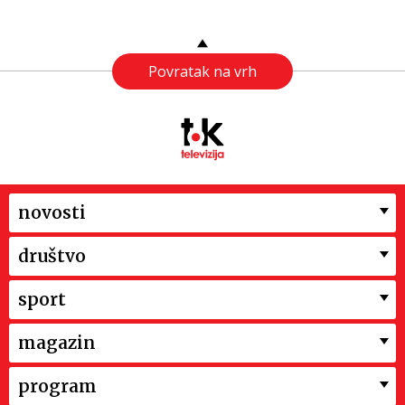
Povratak na vrh
novosti
društvo
sport
magazin
program