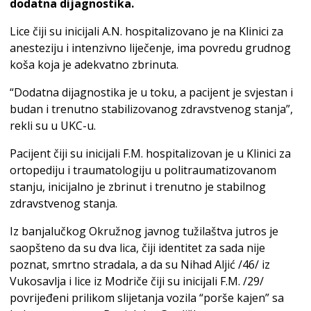
dodatna dijagnostika.
Lice čiji su inicijali A.N. hospitalizovano je na Klinici za
anesteziju i intenzivno liječenje, ima povredu grudnog
koša koja je adekvatno zbrinuta.
“Dodatna dijagnostika je u toku, a pacijent je svjestan i
budan i trenutno stabilizovanog zdravstvenog stanja”,
rekli su u UKC-u.
Pacijent čiji su inicijali F.M. hospitalizovan je u Klinici za
ortopediju i traumatologiju u politraumatizovanom
stanju, inicijalno je zbrinut i trenutno je stabilnog
zdravstvenog stanja.
Iz banjalučkog Okružnog javnog tužilaštva jutros je
saopšteno da su dva lica, čiji identitet za sada nije
poznat, smrtno stradala, a da su Nihad Aljić /46/ iz
Vukosavlja i lice iz Modriče čiji su inicijali F.M. /29/
povrijeđeni prilikom slijetanja vozila “porše kajen” sa