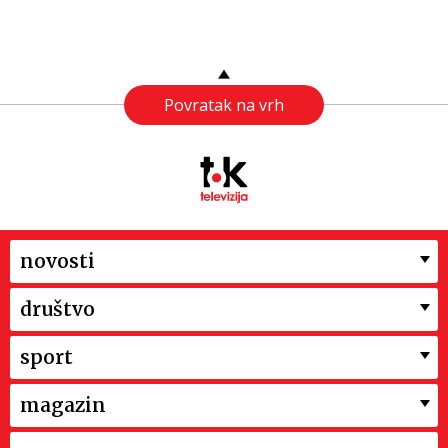
Povratak na vrh
novosti
društvo
sport
magazin