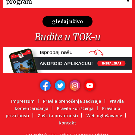
program
gledaj uživo
Budite u TOK-u
Impressum
Pravila prenošenja sadržaja
Pravila
komentarisanja
Pravila korišćenja
Pravila o
privatnosti
Zaštita privatnosti
Web oglašavanje
Kontakt
Copyright
©
2026.
TokTV
Sva prava uzdržana