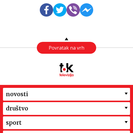
Povratak na vrh
novosti
društvo
sport