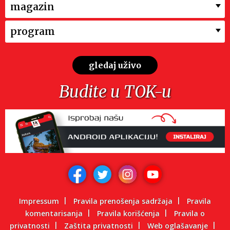
magazin
program
gledaj uživo
Budite u TOK-u
Impressum
Pravila prenošenja sadržaja
Pravila
komentarisanja
Pravila korišćenja
Pravila o
privatnosti
Zaštita privatnosti
Web oglašavanje