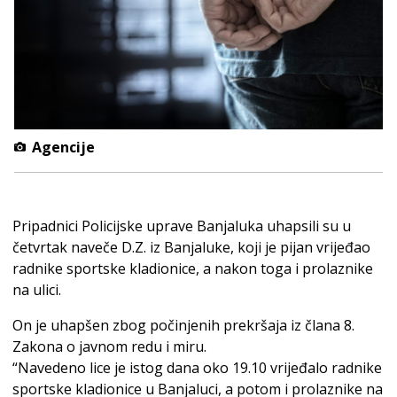
Agencije
Pripadnici Policijske uprave Banjaluka uhapsili su u
četvrtak naveče D.Z. iz Banjaluke, koji je pijan vrijeđao
radnike sportske kladionice, a nakon toga i prolaznike
na ulici.
On je uhapšen zbog počinjenih prekršaja iz člana 8.
Zakona o javnom redu i miru.
“Navedeno lice je istog dana oko 19.10 vrijeđalo radnike
sportske kladionice u Banjaluci, a potom i prolaznike na