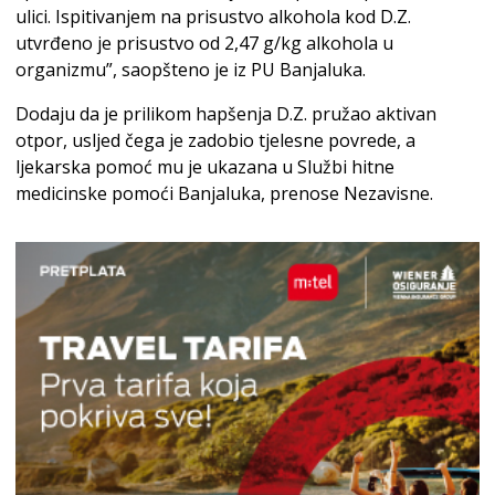
ulici. Ispitivanjem na prisustvo alkohola kod D.Z.
utvrđeno je prisustvo od 2,47 g/kg alkohola u
organizmu”, saopšteno je iz PU Banjaluka.
Dodaju da je prilikom hapšenja D.Z. pružao aktivan
otpor, usljed čega je zadobio tjelesne povrede, a
ljekarska pomoć mu je ukazana u Službi hitne
medicinske pomoći Banjaluka, prenose Nezavisne.