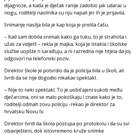
dijagnoze, a kada je dječak ranije zadobio jak udarac u
nogu, roditelji nasilnika su nju napali jer ih je prijavila.
Snimanje nasilja bila je kap koja je prelila čašu.
– Kad sam dobila snimak kako ga tuku, to je strahota i
užas za vidjeti! – rekla je majka, koja je istakla i školske
službe uopšte n sarađuju, a ni razredna nije htjela da joj
odgovori na telefonski poziv.
Direktor škole je potvrdio da je policija bila u školi, ali
tvrdi da se nije dogodio nikakav spektakl.
– Nije to neki spektakl. To je uobičajeni sukob među
dječarcima, oni se malo pokoškaju i znate kako je to,
roditelji odmah zovu policiju -rekao je direktor za
hrvatsku Novu tv.
Direktor tvrdi da škola postupa po protokolu i da su svi
obaviješteni, dok istovremeno kruže snimke