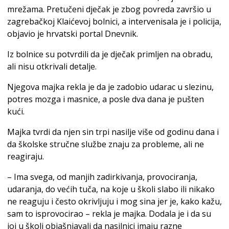
mrežama. Pretučeni dječak je zbog povreda završio u
zagrebačkoj Klaićevoj bolnici, a intervenisala je i policija,
objavio je hrvatski portal Dnevnik.
Iz bolnice su potvrdili da je dječak primljen na obradu,
ali nisu otkrivali detalje.
Njegova majka rekla je da je zadobio udarac u slezinu,
potres mozga i masnice, a posle dva dana je pušten
kući.
Majka tvrdi da njen sin trpi nasilje više od godinu dana i
da školske stručne službe znaju za probleme, ali ne
reagiraju.
– Ima svega, od manjih zadirkivanja, provociranja,
udaranja, do većih tuča, na koje u školi slabo ili nikako
ne reaguju i često okrivljuju i mog sina jer je, kako kažu,
sam to isprovocirao – rekla je majka. Dodala je i da su
joj u školi objašnjavali da nasilnici imaju razne