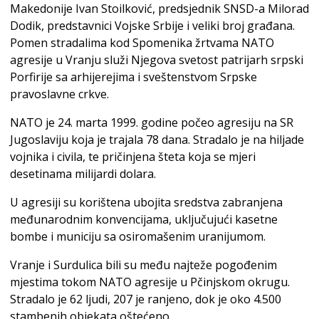
Makedonije Ivan Stoilković, predsjednik SNSD-a Milorad
Dodik, predstavnici Vojske Srbije i veliki broj građana.
Pomen stradalima kod Spomenika žrtvama NATO
agresije u Vranju služi Njegova svetost patrijarh srpski
Porfirije sa arhijerejima i sveštenstvom Srpske
pravoslavne crkve.
NATO je 24. marta 1999. godine počeo agresiju na SR
Jugoslaviju koja je trajala 78 dana. Stradalo je na hiljade
vojnika i civila, te pričinjena šteta koja se mjeri
desetinama milijardi dolara.
U agresiji su korištena ubojita sredstva zabranjena
međunarodnim konvencijama, uključujući kasetne
bombe i municiju sa osiromašenim uranijumom.
Vranje i Surdulica bili su među najteže pogođenim
mjestima tokom NATO agresije u Pčinjskom okrugu.
Stradalo je 62 ljudi, 207 je ranjeno, dok je oko 4.500
stambenih objekata oštećeno.