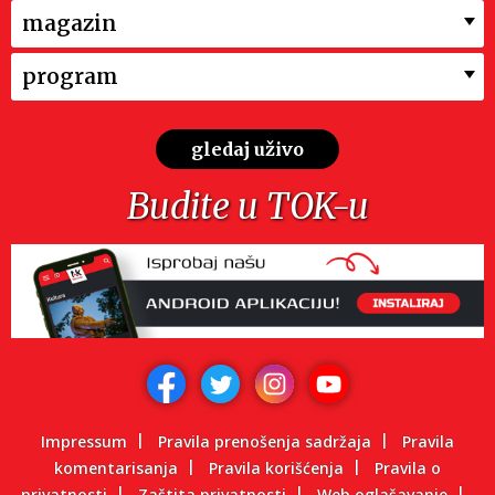
magazin
program
gledaj uživo
Budite u TOK-u
Impressum
Pravila prenošenja sadržaja
Pravila
komentarisanja
Pravila korišćenja
Pravila o
privatnosti
Zaštita privatnosti
Web oglašavanje