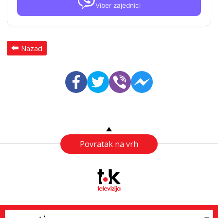
Viber zajednici
Nazad
Povratak na vrh