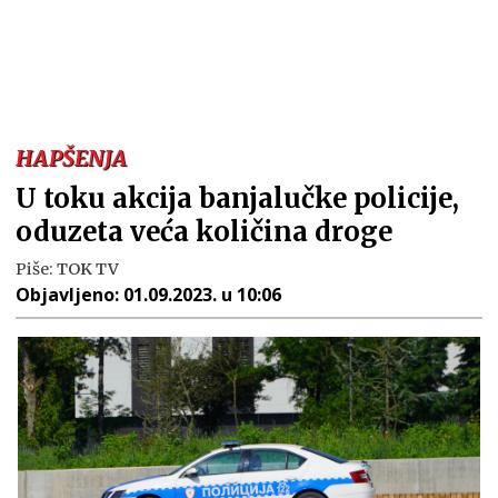
HAPŠENJA
U toku akcija banjalučke policije,
oduzeta veća količina droge
Piše:
TOK TV
Objavljeno:
01.09.2023. u 10:06