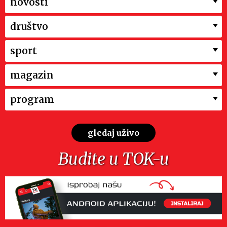
novosti
društvo
sport
magazin
program
gledaj uživo
Budite u TOK-u