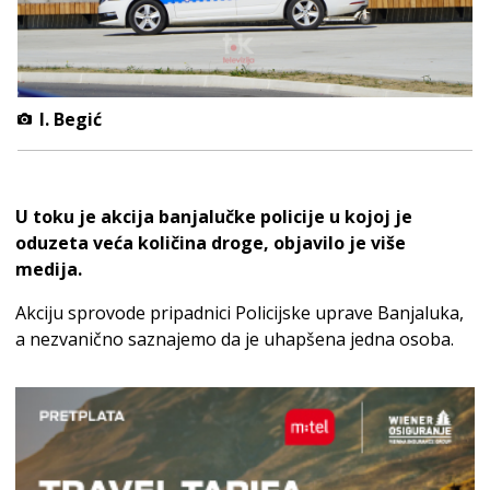
I. Begić
U toku je akcija banjalučke policije u kojoj je
oduzeta veća količina droge, objavilo je više
medija.
Akciju sprovode pripadnici Policijske uprave Banjaluka,
a nezvanično saznajemo da je uhapšena jedna osoba.