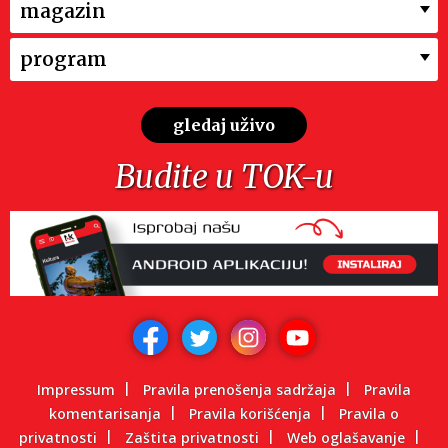
magazin
program
gledaj uživo
Budite u TOK-u
Impressum
Pravila prenošenja sadržaja
Pravila
komentarisanja
Pravila korišćenja
Pravila o
privatnosti
Zaštita privatnosti
Web oglašavanje