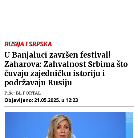
RUSIJA I SRPSKA
U Banjaluci završen festival!
Zaharova: Zahvalnost Srbima što
čuvaju zajedničku istoriju i
podržavaju Rusiju
Piše:
BL PORTAL
Objavljeno:
21.05.2025. u 12:23