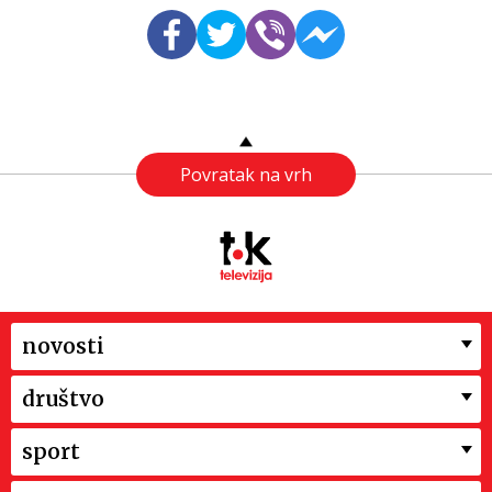
Povratak na vrh
novosti
društvo
sport