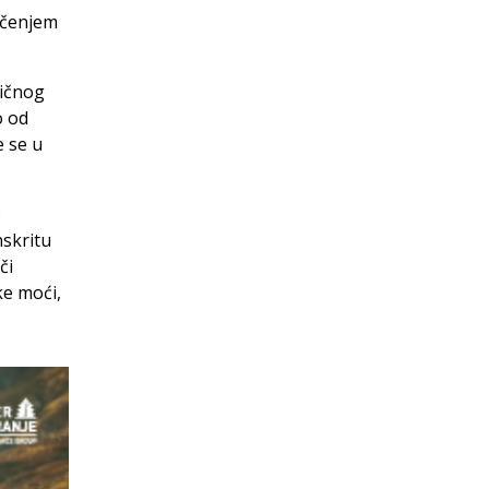
ačenjem
ličnog
o od
e se u
o
nskritu
či
ke moći,