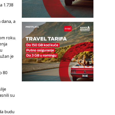
ga 1.738
m dana, a
kom roku.
enja
tu
dužan je
o 80
lije
snili su
 da budu