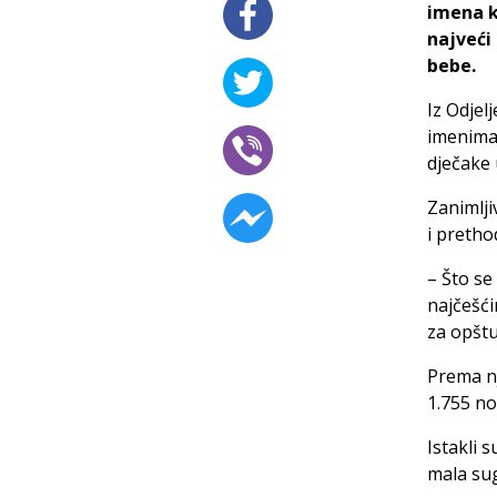
imena k
najveći
bebe.
Iz Odjel
imenima 
dječake 
Zanimlji
i pretho
– Što se
najčešćim
za opštu
Prema nj
1.755 no
Istakli 
mala sug