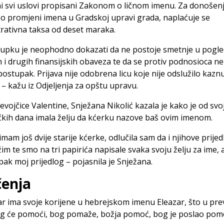
i svi uslovi propisani Zakonom o ličnom imenu. Za donošen
 o promjeni imena u Gradskoj upravi grada, naplaćuje se
rativna taksa od deset maraka.
tupku je neophodno dokazati da ne postoje smetnje u pogl
 i drugih finansijskih obaveza te da se protiv podnosioca ne
 postupak. Prijava nije odobrena licu koje nije odslužilo kazn
i – kažu iz Odjeljenja za opštu upravu.
evojčice Valentine, Snježana Nikolić kazala je kako je od svo
kih dana imala želju da kćerku nazove baš ovim imenom.
imam još dvije starije kćerke, odlučila sam da i njihove prije
im te smo na tri papirića napisale svaka svoju želju za ime, 
ipak moj prijedlog – pojasnila je Snježana.
enja
r ima svoje korijene u hebrejskom imenu Eleazar, što u pr
og će pomoći, bog pomaže, božja pomoć, bog je poslao pom