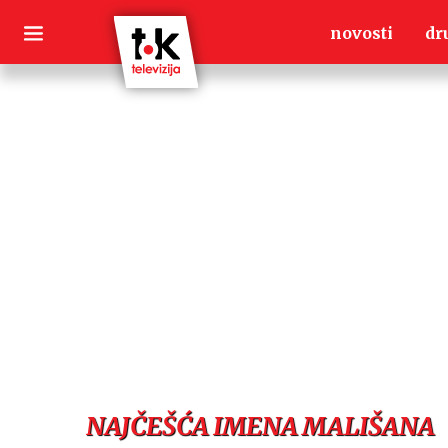
Skip
novosti
dr
to
content
NAJČEŠĆA IMENA MALIŠANA