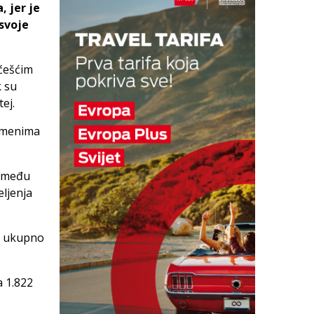
, jer je
 svoje
jčešćim
k su
ej.
 imenima
a među
eljenja
je ukupno
a 1.822