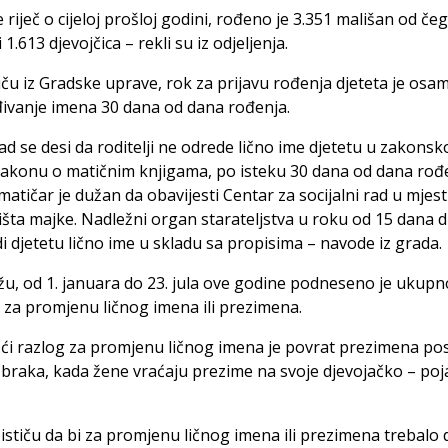
e riječ o cijeloj prošloj godini, rođeno je 3.351 mališan od če
 1.613 djevojčica – rekli su iz odjeljenja.
iču iz Gradske uprave, rok za prijavu rođenja djeteta je osa
ivanje imena 30 dana od dana rođenja.
d se desi da roditelji ne odrede lično ime djetetu u zakons
akonu o matičnim knjigama, po isteku 30 dana od dana rođ
 matičar je dužan da obavijesti Centar za socijalni rad u mjes
išta majke. Nadležni organ starateljstva u roku od 15 dana 
i djetetu lično ime u skladu sa propisima – navode iz grada.
u, od 1. januara do 23. jula ove godine podneseno je ukupn
 za promjenu ličnog imena ili prezimena.
ći razlog za promjenu ličnog imena je povrat prezimena pos
braka, kada žene vraćaju prezime na svoje djevojačko – poja
 ističu da bi za promjenu ličnog imena ili prezimena trebalo