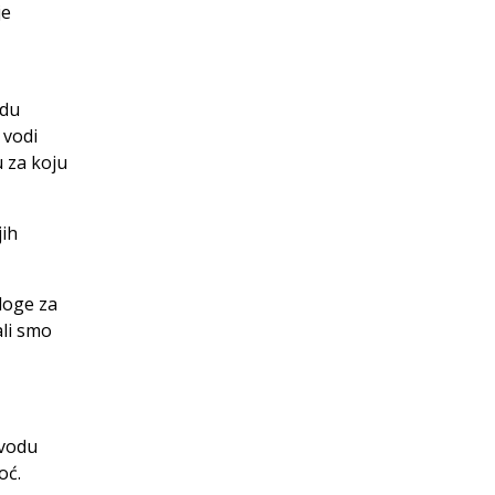
je
edu
 vodi
u za koju
jih
dloge za
ali smo
evodu
oć.