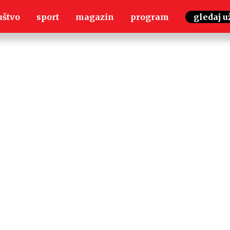
uštvo
sport
magazin
program
gledaj u