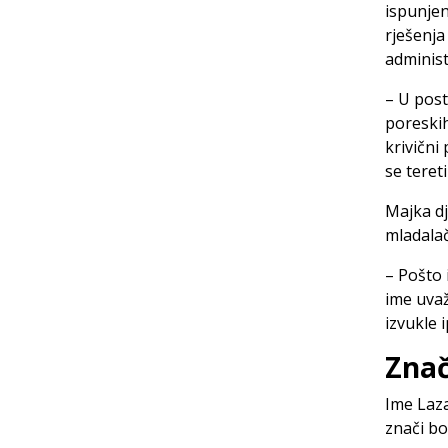
ispunjen
rješenja
administ
– U pos
poreskih
krivični
se teret
Majka dj
mladalač
– Pošto 
ime uvaž
izvukle 
Znač
Ime Laza
znači b