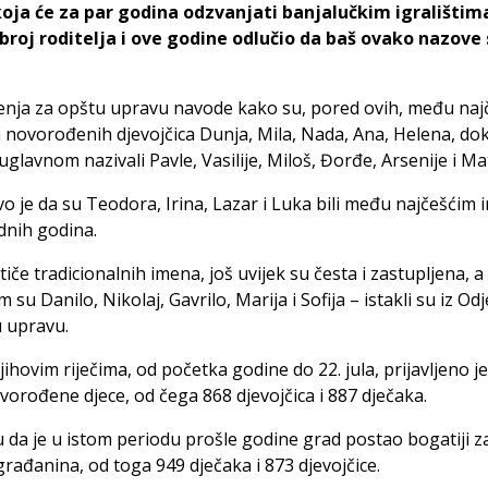
oja će za par godina odzvanjati banjalučkim igralištima
 broj roditelja i ove godine odlučio da baš ovako nazove
jenja za opštu upravu navode kako su, pored ovih, među na
novorođenih djevojčica Dunja, Mila, Nada, Ana, Helena, do
uglavnom nazivali Pavle, Vasilije, Miloš, Đorđe, Arsenije i Mat
vo je da su Teodora, Irina, Lazar i Luka bili među najčešćim
dnih godina.
 tiče tradicionalnih imena, još uvijek su česta i zastupljena, 
 su Danilo, Nikolaj, Gavrilo, Marija i Sofija – istakli su iz Odj
 upravu.
ihovim riječima, od početka godine do 22. jula, prijavljeno 
vorođene djece, od čega 868 djevojčica i 887 dječaka.
su da je u istom periodu prošle godine grad postao bogatiji z
rađanina, od toga 949 dječaka i 873 djevojčice.