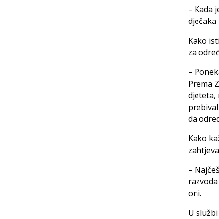
– Kada j
dječaka i
Kako ist
za određ
– Poneka
Prema Z
djeteta,
prebival
da odred
Kako kaž
zahtjeva
– Najčeš
razvoda 
oni.
U službi