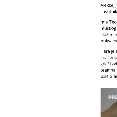
Aleksej 
zaštitni
Ime Teod
muškog 
složenic
bukvaln
Tara je 
značenje
znači zv
teamhair
piše Gla