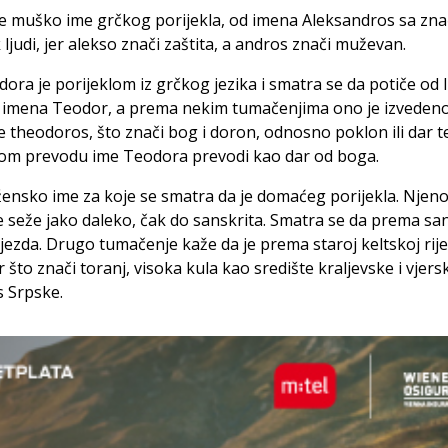
je muško ime grčkog porijekla, od imena Aleksandros sa zn
k ljudi, jer alekso znači zaštita, a andros znači muževan.
ora je porijeklom iz grčkog jezika i smatra se da potiče od 
imena Teodor, a prema nekim tumačenjima ono je izveden
e theodoros, što znači bog i doron, odnosno poklon ili dar t
om prevodu ime Teodora prevodi kao dar od boga.
žensko ime za koje se smatra da je domaćeg porijekla. Njen
 seže jako daleko, čak do sanskrita. Smatra se da prema sa
ijezda. Drugo tumačenje kaže da je prema staroj keltskoj rije
 što znači toranj, visoka kula kao središte kraljevske i vjers
s Srpske.