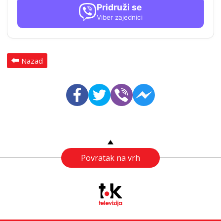
Pridruži se
Viber zajednici
Nazad
Povratak na vrh