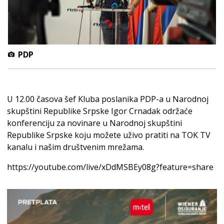
PDP
U 12.00 časova šef Kluba poslanika PDP-a u Narodnoj
skupštini Republike Srpske Igor Crnadak održaće
konferenciju za novinare u Narodnoj skupštini
Republike Srpske koju možete uživo pratiti na TOK TV
kanalu i našim društvenim mrežama.
https://youtube.com/live/xDdMSBEy08g?feature=share