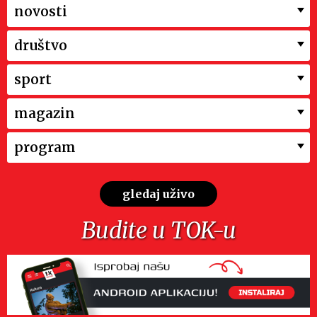
novosti
društvo
sport
magazin
program
gledaj uživo
Budite u TOK-u