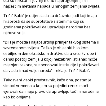
što su hrišćani i Jevreji među najprogonjenijim i
najčešćim metama napada u mnogim zemljama svijeta.
Trišić Babić je ocijenila da su državnici ljudi koji imaju
hrabrosti da se suprotstave sistemima koji su
godinama pokušavali da upravljaju narodima bez
njihove volje.
“BiH je možda i najapsurdniji primjer takvog sistema u
savremenom svijetu. Teško je objasniti bilo kom
ozbiljnom demokratskom društvu da u srcu Evrope i
danas postoji zemlja u kojoj neizabrani stranac može
mijenjati zakone, suspendovati institucije i pokušavati
da vlada iznad volje naroda”, rekla je Trišić Babić.
Takozvani visoki predstavnik, kaže ona, postao je
simbol vremena u kojem su pojedini centri moći
vjerovali da imaju pravo da upravljaju tuđim narodima
kao kolonijama.