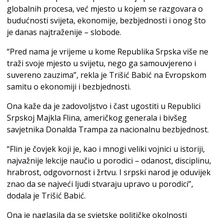
globalnih procesa, već mjesto u kojem se razgovara o
budućnosti svijeta, ekonomije, bezbjednosti i onog što
je danas najtraženije – slobode.
“Pred nama je vrijeme u kome Republika Srpska više ne
traži svoje mjesto u svijetu, nego ga samouvjereno i
suvereno zauzima”, rekla je Trišić Babić na Evropskom
samitu o ekonomiji i bezbjednosti.
Ona kaže da je zadovoljstvo i čast ugostiti u Republici
Srpskoj Majkla Flina, američkog generala i bivšeg
savjetnika Donalda Trampa za nacionalnu bezbjednost.
“Flin je čovjek koji je, kao i mnogi veliki vojnici u istoriji,
najvažnije lekcije naučio u porodici – odanost, disciplinu,
hrabrost, odgovornost i žrtvu. I srpski narod je oduvijek
znao da se najveći ljudi stvaraju upravo u porodici”,
dodala je Trišić Babić.
Ona je naglasila da se svjetske političke okolnosti