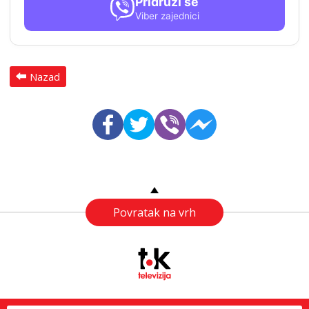
Pridruži se
Viber zajednici
Nazad
Povratak na vrh