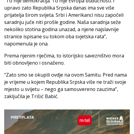
“To nije demokratija. To nije Evropa budućnosti. I
upravo zato Republika Srpska danas ima sve više
prijatelja širom svijeta. Srbi i Amerikanci nisu započeli
saradnju juče niti prošle godine. Naša saradnja seže
nekoliko stotina godina unazad, a njene najslavnije
stranice ispisane su tokom oba svjetska rata”,
napomenula je ona.
Prema njenim riječima, to istorijsko savezništvo mora
biti obnovljeno i osnaženo.
“Zato smo se okupili ovdje na ovom Samitu. Pred nama
je vrijeme u kojem Republika Srpska više ne traži svoje
mjesto u svijetu – nego ga samouvereno zauzima”,
zaključila je Trišić Babić.