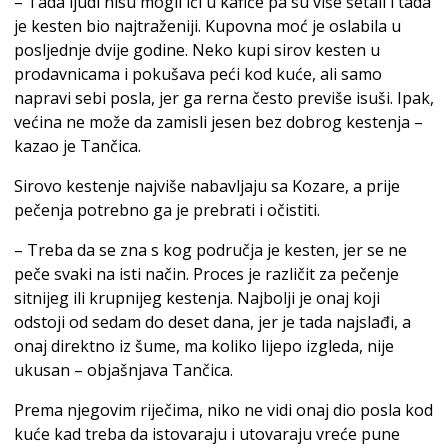
– Tada ljudi nisu mogli ići u kafiće pa su više šetali i tada
je kesten bio najtraženiji. Kupovna moć je oslabila u
posljednje dvije godine. Neko kupi sirov kesten u
prodavnicama i pokušava peći kod kuće, ali samo
napravi sebi posla, jer ga rerna često previše isuši. Ipak,
većina ne može da zamisli jesen bez dobrog kestenja –
kazao je Tančica.
Sirovo kestenje najviše nabavljaju sa Kozare, a prije
pečenja potrebno ga je prebrati i očistiti.
– Treba da se zna s kog područja je kesten, jer se ne
peče svaki na isti način. Proces je različit za pečenje
sitnijeg ili krupnijeg kestenja. Najbolji je onaj koji
odstoji od sedam do deset dana, jer je tada najslađi, a
onaj direktno iz šume, ma koliko lijepo izgleda, nije
ukusan – objašnjava Tančica.
Prema njegovim riječima, niko ne vidi onaj dio posla kod
kuće kad treba da istovaraju i utovaraju vreće pune