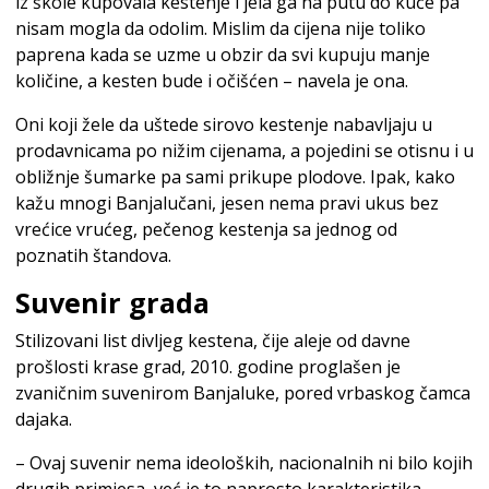
iz škole kupovala kestenje i jela ga na putu do kuće pa
nisam mogla da odolim. Mislim da cijena nije toliko
paprena kada se uzme u obzir da svi kupuju manje
količine, a kesten bude i očišćen – navela je ona.
Oni koji žele da uštede sirovo kestenje nabavljaju u
prodavnicama po nižim cijenama, a pojedini se otisnu i u
obližnje šumarke pa sami prikupe plodove. Ipak, kako
kažu mnogi Banjalučani, jesen nema pravi ukus bez
vrećice vrućeg, pečenog kestenja sa jednog od
poznatih štandova.
Suvenir grada
Stilizovani list divljeg kestena, čije aleje od davne
prošlosti krase grad, 2010. godine proglašen je
zvaničnim suvenirom Banjaluke, pored vrbaskog čamca
dajaka.
– Ovaj suvenir nema ideoloških, nacionalnih ni bilo kojih
drugih primjesa, već je to naprosto karakteristika