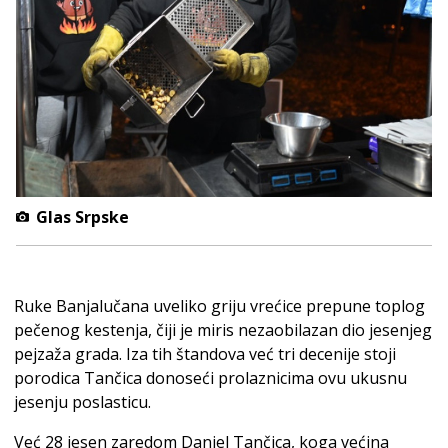
Glas Srpske
Ruke Banjalučana uveliko griju vrećice prepune toplog
pečenog kestenja, čiji je miris nezaobilazan dio jesenjeg
pejzaža grada. Iza tih štandova već tri decenije stoji
porodica Tančica donoseći prolaznicima ovu ukusnu
jesenju poslasticu.
Već 28 jesen zaredom Daniel Tančica, koga većina