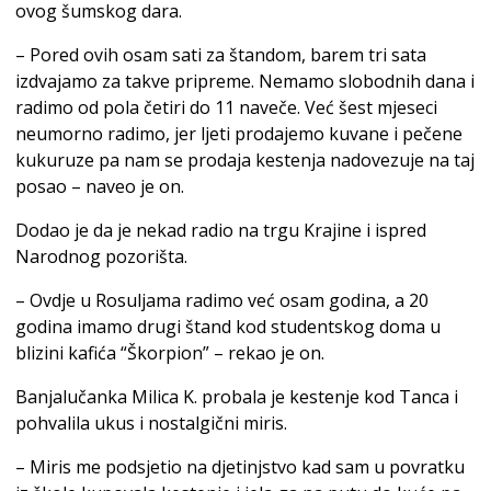
ovog šumskog dara.
– Pored ovih osam sati za štandom, barem tri sata
izdvajamo za takve pripreme. Nemamo slobodnih dana i
radimo od pola četiri do 11 naveče. Već šest mjeseci
neumorno radimo, jer ljeti prodajemo kuvane i pečene
kukuruze pa nam se prodaja kestenja nadovezuje na taj
posao – naveo je on.
Dodao je da je nekad radio na trgu Krajine i ispred
Narodnog pozorišta.
– Ovdje u Rosuljama radimo već osam godina, a 20
godina imamo drugi štand kod studentskog doma u
blizini kafića “Škorpion” – rekao je on.
Banjalučanka Milica K. probala je kestenje kod Tanca i
pohvalila ukus i nostalgični miris.
– Miris me podsjetio na djetinjstvo kad sam u povratku