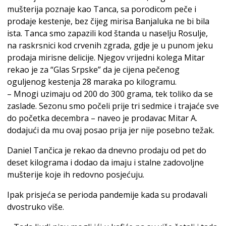
mušterija poznaje kao Tanca, sa porodicom peče i
prodaje kestenje, bez čijeg mirisa Banjaluka ne bi bila
ista. Tanca smo zapazili kod štanda u naselju Rosulje,
na raskrsnici kod crvenih zgrada, gdje je u punom jeku
prodaja mirisne delicije. Njegov vrijedni kolega Mitar
rekao je za “Glas Srpske” da je cijena pečenog
oguljenog kestenja 28 maraka po kilogramu.
– Mnogi uzimaju od 200 do 300 grama, tek toliko da se
zaslade. Sezonu smo počeli prije tri sedmice i trajaće sve
do početka decembra – naveo je prodavac Mitar A.
dodajući da mu ovaj posao prija jer nije posebno težak.
Daniel Tančica je rekao da dnevno prodaju od pet do
deset kilograma i dodao da imaju i stalne zadovoljne
mušterije koje ih redovno posjećuju.
Ipak prisjeća se perioda pandemije kada su prodavali
dvostruko više.