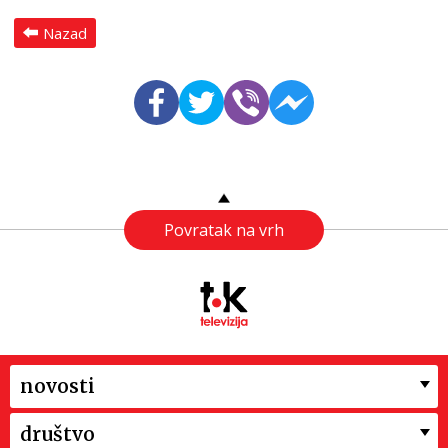
Nazad
Povratak na vrh
novosti
društvo