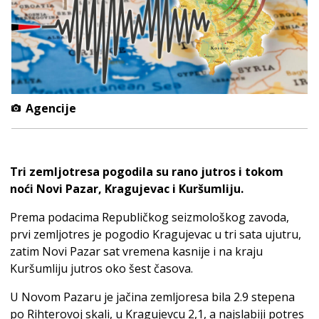
Agencije
Tri zemljotresa pogodila su rano jutros i tokom
noći Novi Pazar, Kragujevac i Kuršumliju.
Prema podacima Republičkog seizmološkog zavoda,
prvi zemljotres je pogodio Kragujevac u tri sata ujutru,
zatim Novi Pazar sat vremena kasnije i na kraju
Kuršumliju jutros oko šest časova.
U Novom Pazaru je jačina zemljoresa bila 2.9 stepena
po Rihterovoj skali, u Kragujevcu 2,1, a najslabiji potres