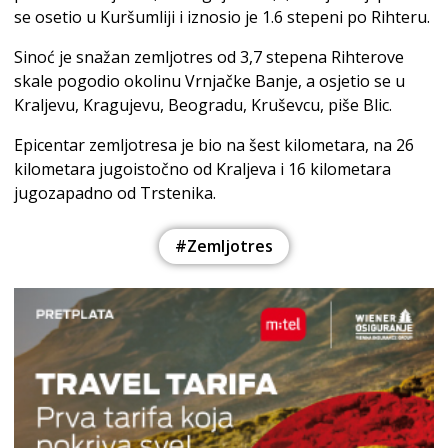
se osetio u Kuršumliji i iznosio je 1.6 stepeni po Rihteru.
Sinoć je snažan zemljotres od 3,7 stepena Rihterove
skale pogodio okolinu Vrnjačke Banje, a osjetio se u
Kraljevu, Kragujevu, Beogradu, Kruševcu, piše Blic.
Epicentar zemljotresa je bio na šest kilometara, na 26
kilometara jugoistočno od Kraljeva i 16 kilometara
jugozapadno od Trstenika.
#Zemljotres