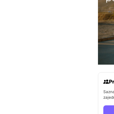
Pr
Sazna
zajed