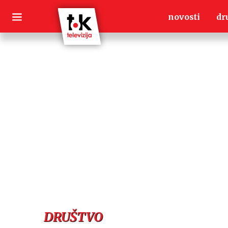
Skip
novosti
dr
to
content
DRUŠTVO