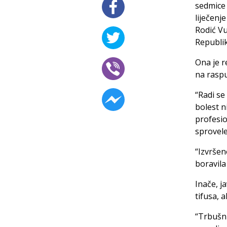
sedmice 
liječenj
Rodić Vu
Republi
Ona je r
na raspu
“Radi se
bolest ni
profesio
sprovel
“Izvršen
boravila
Inače, j
tifusa, a
“Trbušni