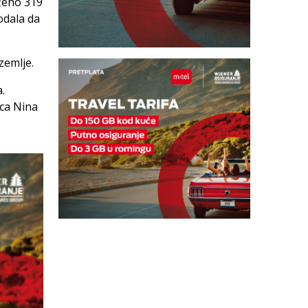
eženo 319
odala da
zemlje.
.
ica Nina