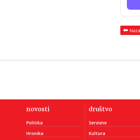
Naz
novosti
društvo
Politika
Servisne
Hronika
Kultura