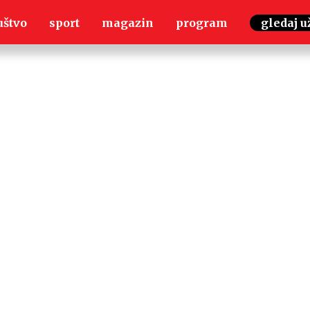
uštvo
sport
magazin
program
gledaj u