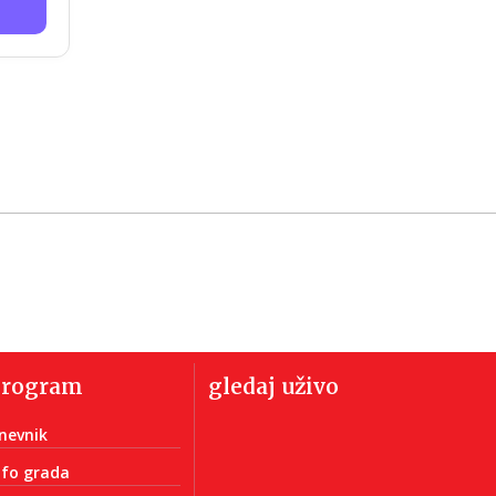
program
gledaj uživo
nevnik
nfo grada