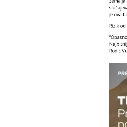
zemalja 
slučajev
je ova b
Rizik od
“Opasno
Najbitnij
Rodić Vu