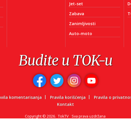
Jet-set
D
Zabava
T
Zanimljivosti
Auto-moto
Budite u TOK-u
avila komentarisanja
Pravila korišćenja
Pravila o privatno
Kontakt
Copyright
©
2026.
TokTV
Sva prava uzdržana
Powered by: