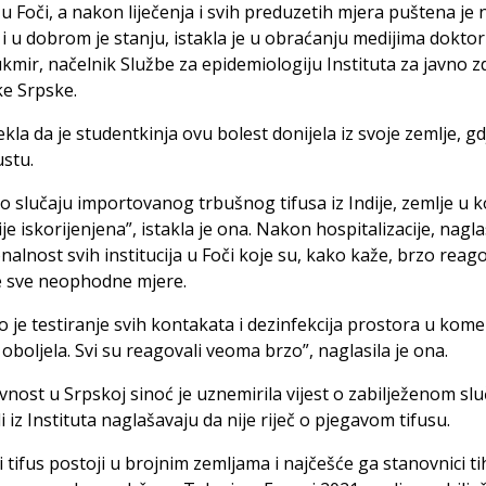
u Foči, a nakon liječenja i svih preduzetih mjera puštena je
e i u dobrom je stanju, istakla je u obraćanju medijima dokto
kmir, načelnik Službe za epidemiologiju Instituta za javno z
ke Srpske.
ekla da je studentkinja ovu bolest donijela iz svoje zemlje, gdj
stu.
 o slučaju importovanog trbušnog tifusa iz Indije, zemlje u k
je iskorijenjena”, istakla je ona. Nakon hospitalizacije, naglas
nalnost svih institucija u Foči koje su, kako kaže, brzo reago
e sve neophodne mjere.
o je testiranje svih kontakata i dezinfekcija prostora u kome
 oboljela. Svi su reagovali veoma brzo”, naglasila je ona.
avnost u Srpskoj sinoć je uznemirila vijest o zabilježenom slu
li iz Instituta naglašavaju da nije riječ o pjegavom tifusu.
 tifus postoji u brojnim zemljama i najčešće ga stanovnici ti