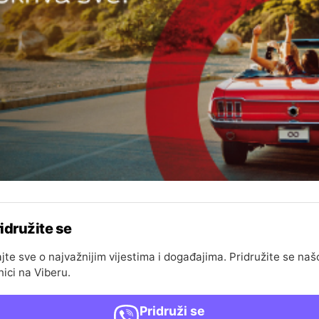
idružite se
jte sve o najvažnijim vijestima i događajima. Pridružite se naš
nici na Viberu.
Pridruži se