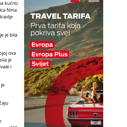
 na kućno
rica Nina
dravlje
e je bila
ojoj ova
ila je
vale i
 je
čaju
h