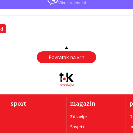
Viber zajednici
ad
Povratak na vrh
sport
magazin
Zdravlje
D
Savjeti
I