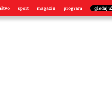
uštvo
sport
magazin
program
gledaj u