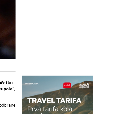
očetku
upola”,
 odbrane