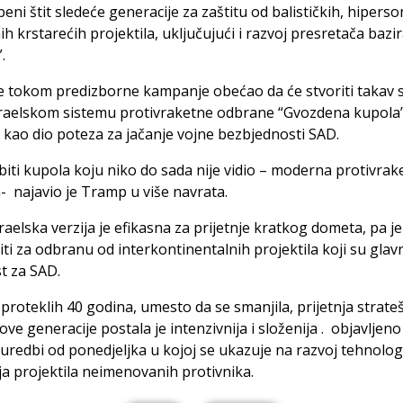
ni štit sledeće generacije za zaštitu od balističkih, hiperson
h krstarećih projektila, uključujući i razvoj presretača bazi
.
 tokom predizborne kampanje obećao da će stvoriti takav 
zraelskom sistemu protivraketne odbrane “Gvozdena kupola”
kao dio poteza za jačanje vojne bezbjednosti SAD.
biti kupola koju niko do sada nije vidio – moderna protivrak
 najavio je Tramp u više navrata.
zraelska verzija je efikasna za prijetnje kratkog dometa, pa j
iti za odbranu od interkontinentalnih projektila koji su glav
t za SAD.
roteklih 40 godina, umesto da se smanjila, prijetnja strat
ove generacije postala je intenzivnija i složenija . objavljeno
 uredbi od ponedjeljka u kojoj se ukazuje na razvoj tehnolog
ja projektila neimenovanih protivnika.