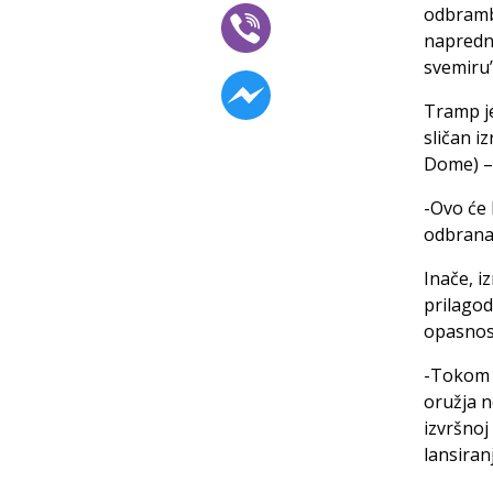
odbrambe
napredni
svemiru”
Tramp je
sličan i
Dome) – 
-Ovo će 
odbrana-
Inače, i
prilagod
opasnos
-Tokom p
oružja n
izvršnoj
lansiran