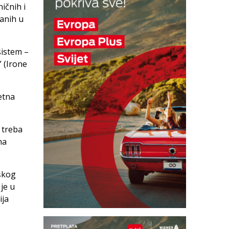
ičnih i
ranih u
sistem –
 (Irone
etna
e treba
na
eškog
 je u
ija