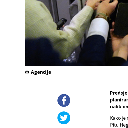
Agencije
Predsje
planira
nalik o
Kako je 
Pitu Heg