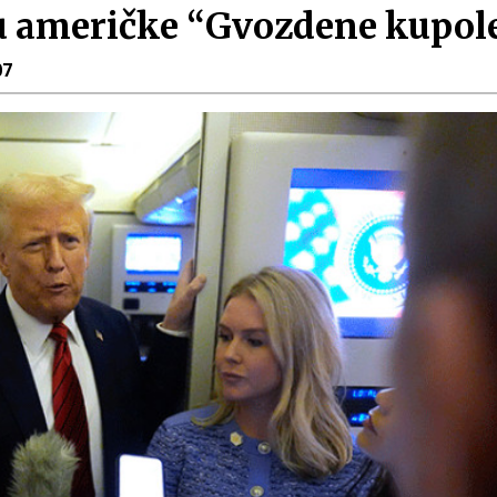
u američke “Gvozdene kupol
07