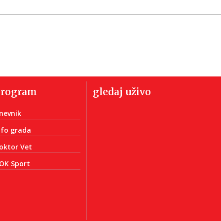
program
gledaj uživo
nevnik
nfo grada
oktor Vet
OK Sport