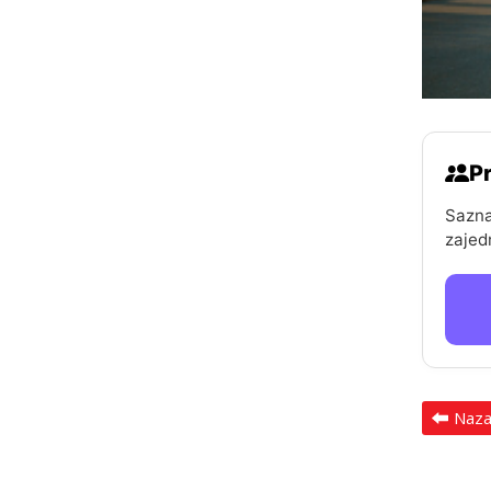
Pr
Sazna
zajed
Naz