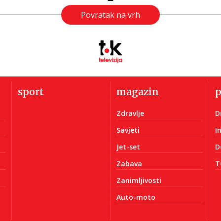
Povratak na vrh
sport
magazin
Zdravlje
D
Savjeti
I
Jet-set
D
Zabava
T
Zanimljivosti
Auto-moto