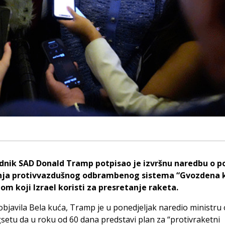
dnik SAD Donald Tramp potpisao je izvršnu naredbu o p
nja protivvazdušnog odbrambenog sistema “Gvozdena k
nom koji Izrael koristi za presretanje raketa.
objavila Bela kuća, Tramp je u ponedjeljak naredio ministru
setu da u roku od 60 dana predstavi plan za “protivraketni