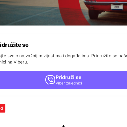
idružite se
jte sve o najvažnijim vijestima i događajima. Pridružite se naš
nici na Viberu.
Pridruži se
Viber zajednici
ad