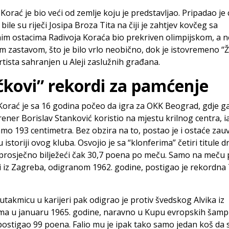
 Korać je bio veći od zemlje koju je predstavljao. Pripadao je 
, bile su riječi Josipa Broza Tita na čiji je zahtjev kovčeg sa
m ostacima Radivoja Koraća bio prekriven olimpijskom, a n
 zastavom, što je bilo vrlo neobično, dok je istovremeno “Ž
rtista sahranjen u Aleji zaslužnih građana.
ćkovi” rekordi za pamćenje
Korać je sa 16 godina počeo da igra za OKK Beograd, gdje ga
rener Borislav Stanković koristio na mjestu krilnog centra, i
mo 193 centimetra. Bez obzira na to, postao je i ostaće zauv
u istoriji ovog kluba. Osvojio je sa “klonferima” četiri titule 
prosječno bilježeći čak 30,7 poena po meču. Samo na meču 
 iz Zagreba, odigranom 1962. godine, postigao je rekordna
 utakmicu u karijeri pak odigrao je protiv švedskog Alvika iz
ma u januaru 1965. godine, naravno u Kupu evropskih šamp
postigao 99 poena. Falio mu je ipak tako samo jedan koš da 