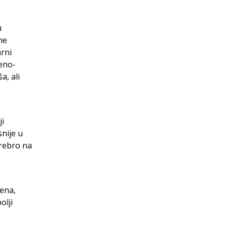
u
ne
arni
eno-
a, ali
ji
snije u
srebro na
ena,
olji