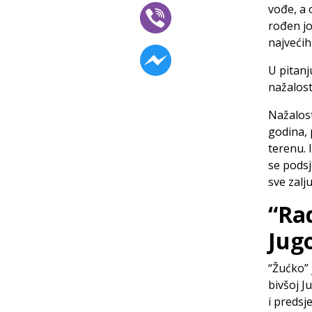
vođe, a
rođen jo
najvećih
U pitanj
nažalost
Nažalost
godina, 
terenu. 
se podsj
sve zalj
“Rad
Jugo
“Žućko” 
bivšoj J
i predsj