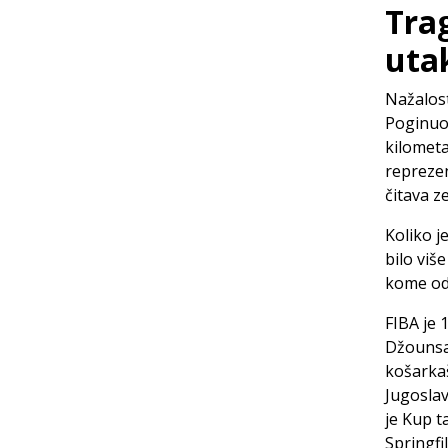
Trag
uta
Nažalost
Poginuo 
kilometa
reprezen
čitava z
Koliko j
bilo više
kome od 
FIBA je 
Džounsa
košarkaš
Jugosla
je Kup t
Springfi