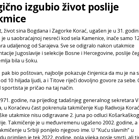
ično izgubio život poslije
kmice
, život sina Bogdana i Zagorke Korać, ugašen je u 31. godini
je u saobraćajnoj nesreći kod sela Kamenice, inače samo 1
ra udaljenog od Sarajeva. Sve se odigralo nakon utakmice
tacije Jugoslavije i selekcije Bosne i Hercegovine, poslije če
emlja bila u šoku.
e pak bio poštovan, najbolje pokazuje činjenica da mu je na 
 od 10 hiljada ljudi, a i Titove riječi dovoljno govore za sebe.
sportista je pričao na taj način.
1971. godine, na prijedlog tadašnjeg generalnog sekretara V
, u Koraćevu čast pokrenula takmičenje Kup Radivoja Korać
ke utakmice nisu odigravane 2. juna po odluci Košarkaško
vije. Takmičenje je u međuvremenu ugašeno 2002. godine, 
akmičenje u Srbiji ponijelo njegovo ime. U “Kuću slavnih” u
ldu primljen je tek 2022. godine, pola vijeka posle smrti, ali t