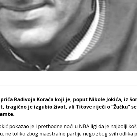
 priča Radivoja Koraća koji je, poput Nikole Jokića, iz S
, tragično je izgubio život, ali Titove riječi o “Žućku” se
pamte.
okić pokazao je i prethodne noći u NBA ligi da je najbolji ko
tu, ne toliko zbog maestralne partije nego zbog svih odlika 