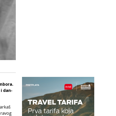
ombora.
 i dan-
šarkaš
pravog