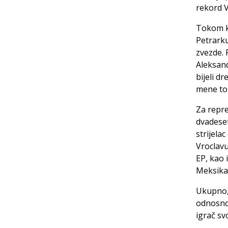
rekord V
Tokom ka
Petrarku
zvezde. 
Aleksand
bijeli dr
mene to 
Za repre
dvadeset
strijela
Vroclavu
EP, kao 
Meksika
Ukupno,
odnosno 
igrač s