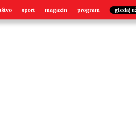
uštvo
sport
magazin
program
gledaj u