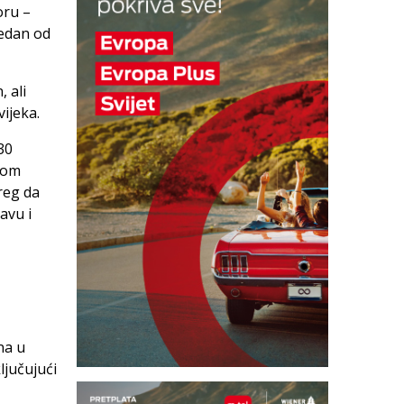
oru –
jedan od
 ali
vijeka.
30
kom
reg da
avu i
na u
ljučujući