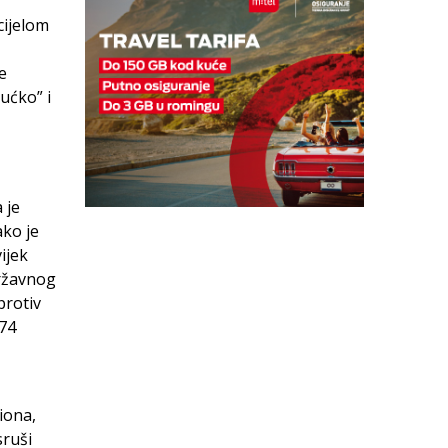
cijelom
e
ućko” i
 je
ako je
ijek
državnog
protiv
 74
iona,
sruši