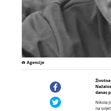
Agencije
Životna
Nažalost
danas 
Nikola J
na svije