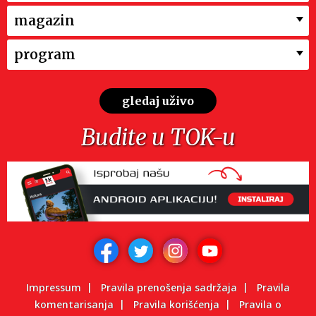
magazin
program
gledaj uživo
Budite u TOK-u
Impressum
Pravila prenošenja sadržaja
Pravila
komentarisanja
Pravila korišćenja
Pravila o