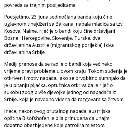
povreda sa trajnim posljedicama.
Podsjetimo, 23. juna sedmočlana banda koju čine
uglavnom tinejdžeri sa Balkana, napala mladića sa tzv.
Kosova. Naime, riječ je o bandi koju čine državljani
Bosne i Hercegovine, Slovenije, Turske, dva
državljanina Austrije (migrantskog porijekla) i dva
državljanina Srbije.
Mediji prenose da se radi e o bandi koja već neko
vrijeme pravi probleme u ovom kraju. Tokom suđenja je
otkriven i motiv napada. Iako se prvobitno sumnjalo da
je u pitanju pljačka, optužnica otkriva da je riječ o
sukobu zbog bivše djevojke jednog od napadača iz
Srbije, koja je navodno viđena da razgovara sa žrtvom.
Inače, nakon ovog brutalnog napada, austrijska
opština Bišofshofen je bila prinuđena da unajmi
dodatno obezbjeđene koje patrolira mjestom.