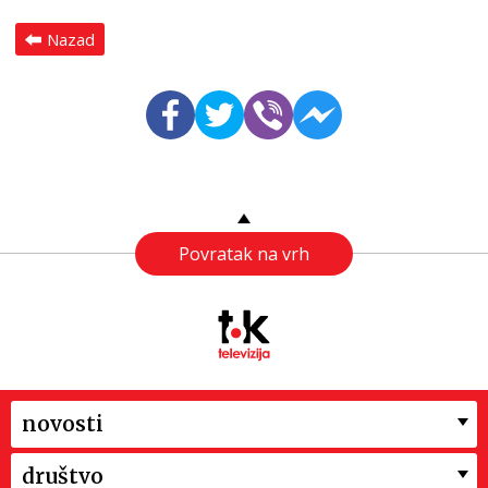
Nazad
Povratak na vrh
novosti
društvo