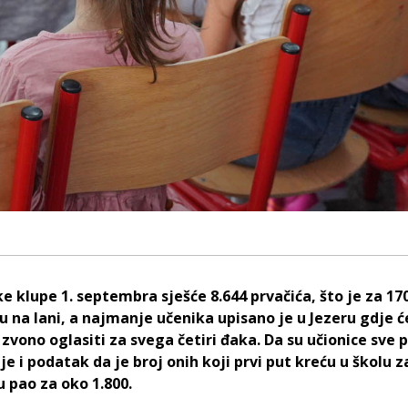
ke klupe 1. septembra sješće 8.644 prvačića, što je za 1
u na lani, a najmanje učenika upisano je u Jezeru gdje ć
zvono oglasiti za svega četiri đaka. Da su učionice sve p
e i podatak da je broj onih koji prvi put kreću u školu z
u pao za oko 1.800.