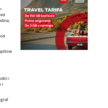
h
red
odina,
 od
upštine
dici i
 i
ograf