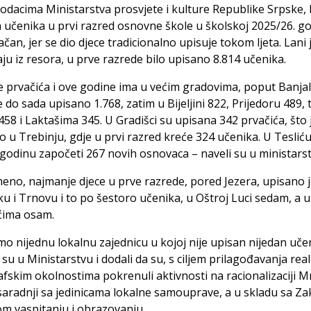
dacima Ministarstva prosvjete i kulture Republike Srpske, 
 učenika u prvi razred osnovne škole u školskoj 2025/26. go
ačan, jer se dio djece tradicionalno upisuje tokom ljeta. Lani 
ju iz resora, u prve razrede bilo upisano 8.814 učenika.
e prvačića i ove godine ima u većim gradovima, poput Banja
je do sada upisano 1.768, zatim u Bijeljini 822, Prijedoru 489, 
58 i Laktašima 345. U Gradišci su upisana 342 prvačića, što 
o u Trebinju, gdje u prvi razred kreće 324 učenika. U Tesliću
godinu započeti 267 novih osnovaca – naveli su u ministarst
eno, najmanje djece u prve razrede, pored Jezera, upisano j
ku i Trnovu i to po šestoro učenika, u Oštroj Luci sedam, a u
ćima osam.
 nijednu lokalnu zajednicu u kojoj nije upisan nijedan uče
i su u Ministarstvu i dodali da su, s ciljem prilagođavanja rea
skim okolnostima pokrenuli aktivnosti na racionalizaciji M
saradnji sa jedinicama lokalne samouprave, a u skladu sa 
m vaspitanju i obrazovanju.