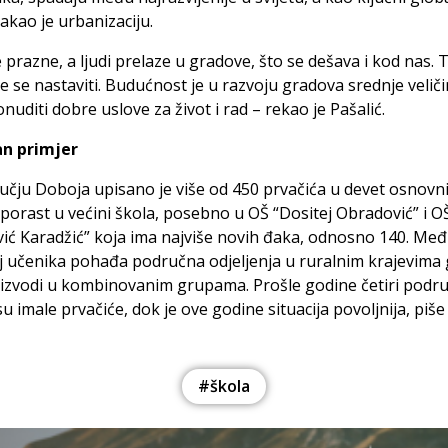
takao je urbanizaciju.
e prazne, a ljudi prelaze u gradove, što se dešava i kod nas. T
e se nastaviti. Budućnost je u razvoju gradova srednje veličin
uditi dobre uslove za život i rad – rekao je Pašalić.
an primjer
čju Doboja upisano je više od 450 prvačića u devet osnovni
 porast u većini škola, posebno u OŠ “Dositej Obradović” i O
ić Karadžić” koja ima najviše novih đaka, odnosno 140. Međ
j učenika pohađa područna odjeljenja u ruralnim krajevima 
 izvodi u kombinovanim grupama. Prošle godine četiri podr
su imale prvačiće, dok je ove godine situacija povoljnija, piše
#škola