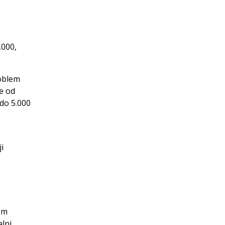
.000,
roblem
še od
 do 5.000
i
em
alni