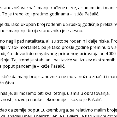
stanovništva znači manje rođene djece, a samim tim i manje
. To je trend koji pratimo godinama – ističe Pašalić.
e da, iako ukupan broj rođenih u Srpskoj godišnje prelazi 9
o smanjenje broja stanovnika je izvjesno.
 nagli pad nataliteta, ali su stope rođenih i dalje niske. P
lja i visok mortalitet, pa je tako prošle godine preminulo vi
judi, što dovodi do negativnog prirodnog priraštaja od 4.000
dišnje. Taj trend je stabilan i nastaviće se, izuzev ekstremnih
a poput pandemije – kaže Pašalić.
 ističe da manji broj stanovnika ne mora nužno značiti i manj
društva.
nas je, ali možemo biti kvalitetniji, u smislu obrazovanja,
vnosti, razvoja nauke i ekonomije – kazao je Pašalić.
odao da zemlje poput Luksemburga, sa relativno malim broj
ka, spadaju među najrazvijenije u svijetu, a kao ključni glob