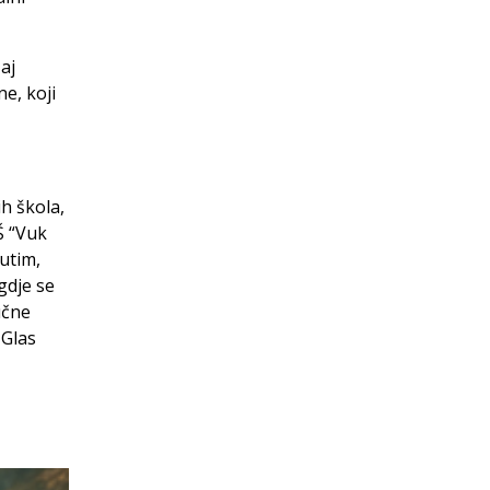
aj
e, koji
h škola,
Š “Vuk
utim,
gdje se
učne
 Glas