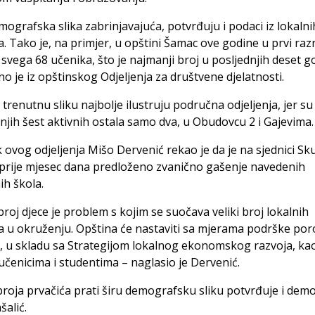
mografska slika zabrinjavajuća, potvrđuju i podaci iz lokalni
a. Tako je, na primjer, u opštini Šamac ove godine u prvi raz
svega 68 učenika, što je najmanji broj u posljednjih deset g
o je iz opštinskog Odjeljenja za društvene djelatnosti.
a trenutnu sliku najbolje ilustruju područna odjeljenja, jer su
jih šest aktivnih ostala samo dva, u Obudovcu 2 i Gajevima.
 ovog odjeljenja Mišo Dervenić rekao je da je na sjednici Sk
 prije mjesec dana predloženo zvanično gašenje navedenih
h škola.
broj djece je problem s kojim se suočava veliki broj lokalnih
a u okruženju. Opština će nastaviti sa mjerama podrške poro
 u skladu sa Strategijom lokalnog ekonomskog razvoja, kao
čenicima i studentima – naglasio je Dervenić.
roja prvačića prati širu demografsku sliku potvrđuje i dem
šalić.