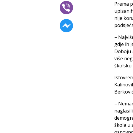
Prema po
upisanih
nije kon
podsjeća
– Najviš
gdje ih 
Doboju 4
više neg
školsku 
Istovrem
Kalinovi
Berkovi
– Nemamo
naglasil
demograf
škola u 
osnovno