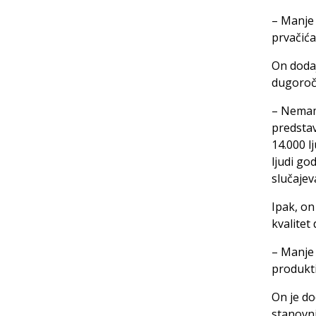
– Manje 
prvačića
On dodaj
dugoročn
– Nemamo
predstav
14.000 l
ljudi go
slučajev
Ipak, on
kvalitet 
– Manje 
produkti
On je d
stanovni