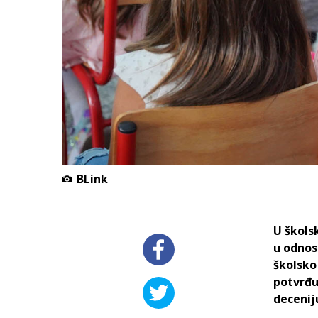
BLink
U škols
u odnos
školsko 
potvrđuj
decenij