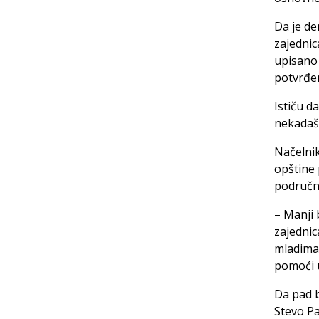
Da je de
zajednic
upisano 
potvrđen
Ističu d
nekadašn
Načelnik
opštine
područni
– Manji 
zajednic
mladima,
pomoći u
Da pad b
Stevo Pa