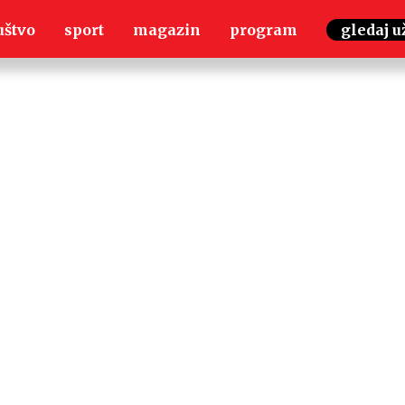
uštvo
sport
magazin
program
gledaj u