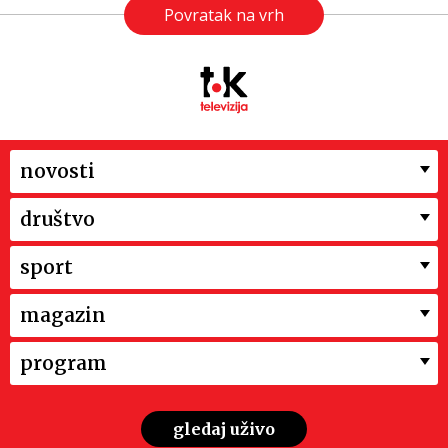
Povratak na vrh
novosti
društvo
sport
magazin
program
gledaj uživo