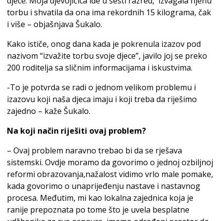
djece. Moja djevojičica ide u šesti razred, izvagala njenu
torbu i shvatila da ona ima rekordnih 15 kilograma, čak
i više – objašnjava Šukalo.
Kako ističe, onog dana kada je pokrenula izazov pod
nazivom “izvažite torbu svoje djece”, javilo joj se preko
200 roditelja sa sličnim informacijama i iskustvima.
-To je potvrda se radi o jednom velikom problemu i
izazovu koji naša djeca imaju i koji treba da riješimo
zajedno – kaže Šukalo.
Na koji način riješiti ovaj problem?
– Ovaj problem naravno trebao bi da se rješava
sistemski. Ovdje moramo da govorimo o jednoj ozbiljnoj
reformi obrazovanja,nažalost vidimo vrlo male pomake,
kada govorimo o unaprijeđenju nastave i nastavnog
procesa. Međutim, mi kao lokalna zajednica koja je
ranije prepoznata po tome što je uvela besplatne