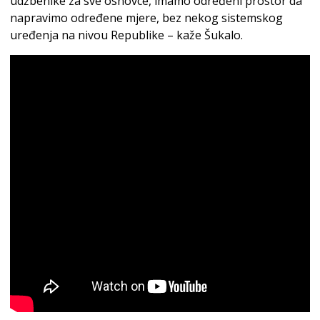
udžbenike za sve osnovce, imamo određeni prostor da
napravimo određene mjere, bez nekog sistemskog
uređenja na nivou Republike – kaže Šukalo.