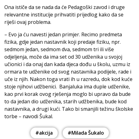
Ona ističe da se nada da će Pedagoški zavod i druge
relevantne institucije prihvatiti prijedlog kako da se
riješi ovaj problema.
– Evo ja ću navesti jedan primjer. Recimo predmeta
fizika, gdje jedan nastavnik koji predaje fiziku, npr.
sedmom jedan, sedmom dva, sedmom tri ili više
odjeljenja, može da ima set od 30 udženika u svojoj
učionici i da onaj dan kada djeca dođu u školu, uzmu iz
ormara te udženike od svog nastavnika podijele, rade i
uče iz njih. Nakon toga vrati ih u razredu, dok kod kuće
stoje njihovi udžbenici. Banjaluka ima duple udženike,
kao prvi korak ovog rješenja moglo bi upravo da bude
to da jedan dio udženika, starih udžbenika, bude kod
nastavnika, a drugi kući. Tako bi smanjili težinu školske
torbe – navodi Šukal.
#akcija
#Milada Šukalo