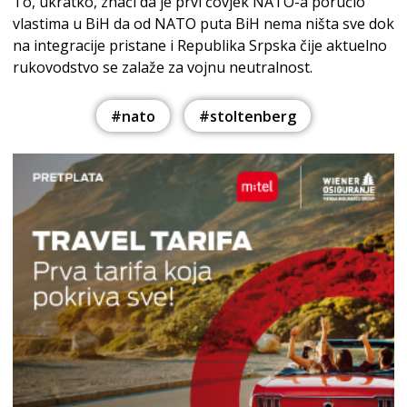
To, ukratko, znači da je prvi čovjek NATO-a poručio
vlastima u BiH da od NATO puta BiH nema ništa sve dok
na integracije pristane i Republika Srpska čije aktuelno
rukovodstvo se zalaže za vojnu neutralnost.
#nato
#stoltenberg