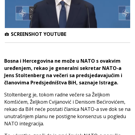
SCREENSHOT YOUTUBE
Bosna i Hercegovina ne može u NATO s ovakvim
uređenjem, rekao je generalni sekretar NATO-a
Jens Stoltenberg na večeri sa predsjedavajućim i
članovima Predsjedništva BiH, saznaje Istraga.
Stoltenberg je, tokom radne večere sa Željkom
Komšićem, Željkom Cvijanović i Denisom Bećirovićem,
rekao da BiH neće postati članica NATO-a sve dok se na
unutrašnjem planu ne postigne konsenzus u pogledu
NATO integracija.