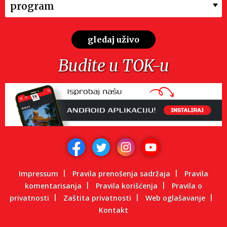
program
gledaj uživo
Budite u TOK-u
Impressum
Pravila prenošenja sadržaja
Pravila
komentarisanja
Pravila korišćenja
Pravila o
privatnosti
Zaštita privatnosti
Web oglašavanje
Kontakt