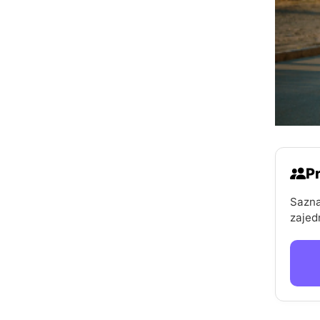
Pr
Sazna
zajed