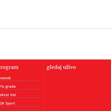
program
gledaj uživo
nevnik
nfo grada
oktor Vet
OK Sport