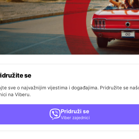
idružite se
jte sve o najvažnijim vijestima i događajima. Pridružite se naš
nici na Viberu.
Pridruži se
Viber zajednici