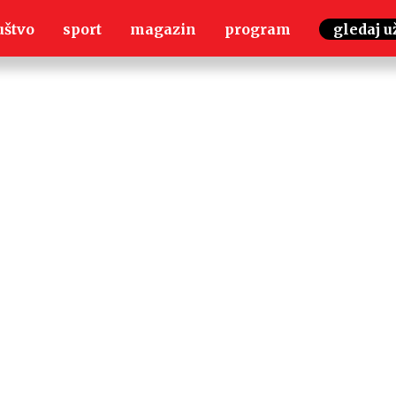
uštvo
sport
magazin
program
gledaj u