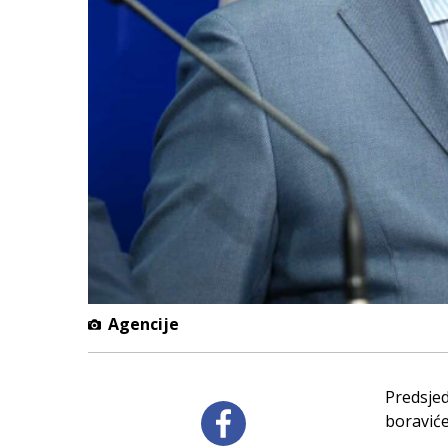
Agencije
Predsje
boraviće