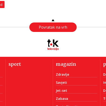
ad
Povratak na vrh
sport
magazin
Zdravlje
D
Savjeti
I
Jet-set
D
Zabava
T