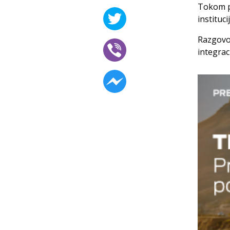
Tokom po
instituc
Razgovor
integraci