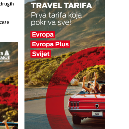
 drugih
ocese