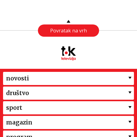
Povratak na vrh
novosti
društvo
sport
magazin
program