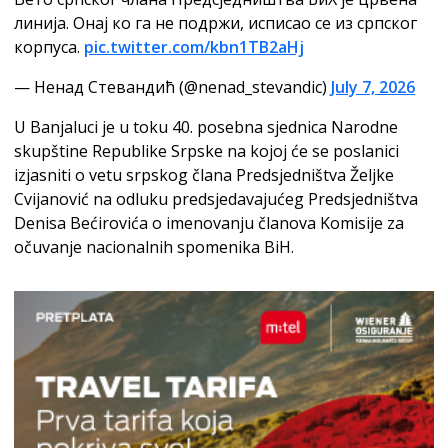
линија. Онај ко га не подржи, исписао се из српског
корпуса.
pic.twitter.com/kbn1TB2aHj
— Ненад Стевандић (@nenad_stevandic)
July 7, 2026
U Banjaluci je u toku 40. posebna sjednica Narodne
skupštine Republike Srpske na kojoj će se poslanici
izjasniti o vetu srpskog člana Predsjedništva Željke
Cvijanović na odluku predsjedavajućeg Predsjedništva
Denisa Bećirovića o imenovanju članova Komisije za
očuvanje nacionalnih spomenika BiH.