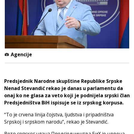
Agencije
Predsjednik Narodne skupštine Republike Srpske
Nenad Stevandić rekao je danas u parlamentu da
onaj ko ne glasa za veto koji je podnijela srpski član
Predsjedništva BiH ispisuje se iz srpskog korpusa.
“To je crvena linija čojstva, ljudstva i pripadništva
Srpskoj i srpskom narodu”, rekao je Stevandić.
Вето српског члана Предсједништва БиХ је црвена