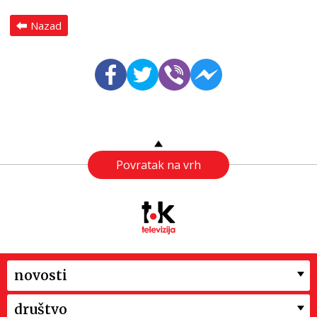
Nazad
Povratak na vrh
novosti
društvo