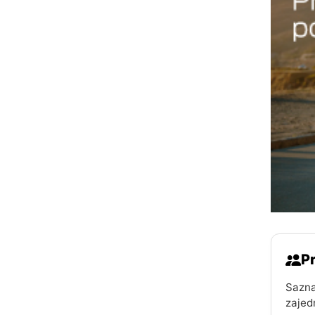
Pr
Sazna
zajed