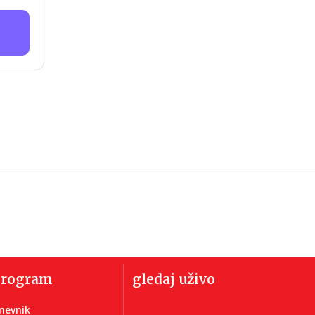
program
gledaj uživo
nevnik