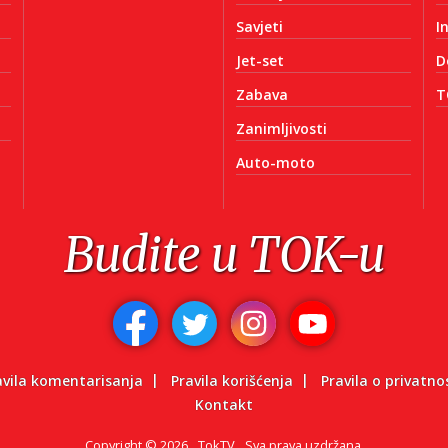
Savjeti
I
Jet-set
D
Zabava
T
Zanimljivosti
Auto-moto
Budite u TOK-u
avila komentarisanja
Pravila korišćenja
Pravila o privatno
Kontakt
Copyright
©
2026.
TokTV
Sva prava uzdržana