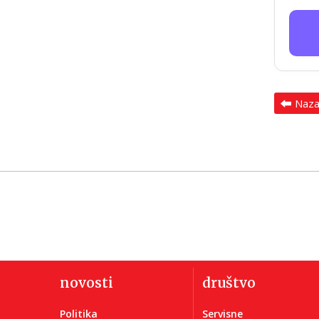
Naz
novosti
društvo
Politika
Servisne