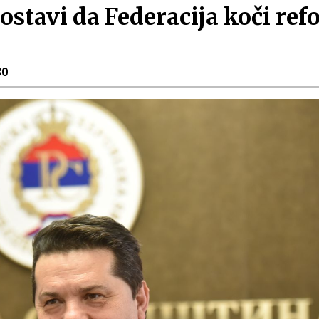
stavi da Federacija koči ref
30