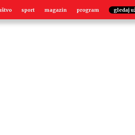
uštvo
sport
magazin
program
gledaj u