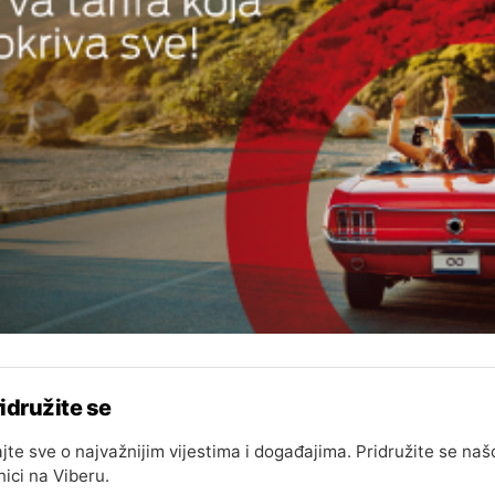
idružite se
jte sve o najvažnijim vijestima i događajima. Pridružite se naš
nici na Viberu.