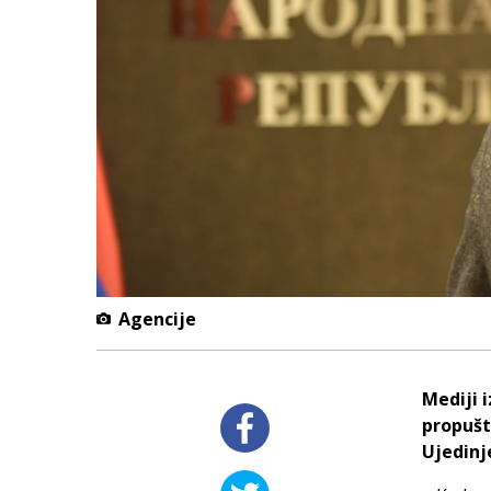
Agencije
Mediji 
propušt
Ujedinj