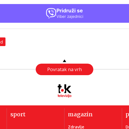
Pridruži se
Viber zajednici
ad
Povratak na vrh
sport
magazin
Zdravlje
D