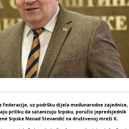
iz Federacije, uz podršku dijela međunarodne zajednice,
aju priliku da satanizuju Srpsku, poručio jepredsjednik
ene Srpske Nenad Stevandić na društvenoj mreži X.