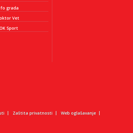
nfo grada
oktor Vet
OK Sport
sti
Zaštita privatnosti
Web oglašavanje