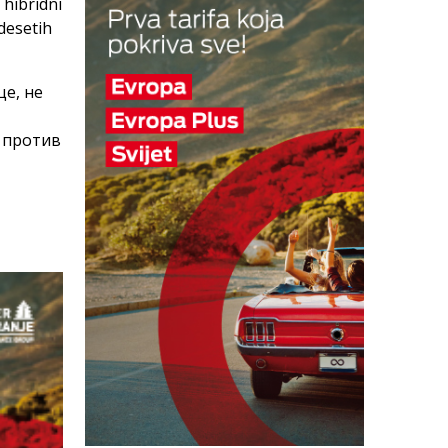
 hibridni
desetih
це, не
т против