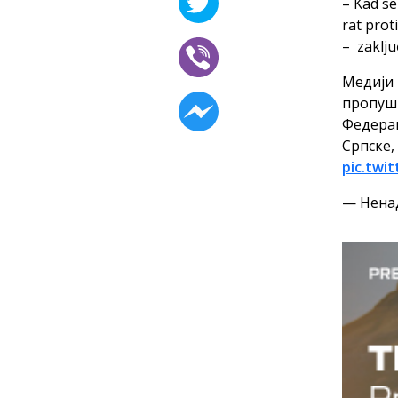
– Kad se
rat prot
– zaklju
Медији 
пропушт
Федерац
Српске,
pic.twi
— Ненад