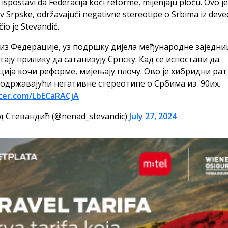
 ispostavi da Federacija koči reforme, mijenjaju ploču. Ovo je
iv Srpske, održavajući negativne stereotipe o Srbima iz deve
čio je Stevandić.
из Федерације, уз подршку дијела међународне заједни
ају прилику да сатанизују Српску. Кад се испостави да
ија кочи реформе, мијењају плочу. Ово је хибридни ра
 одржавајући негативне стереотипе о Србима из '90их.
tter.com/LbECaRACjA
 Стевандић (@nenad_stevandic)
July 27, 2024