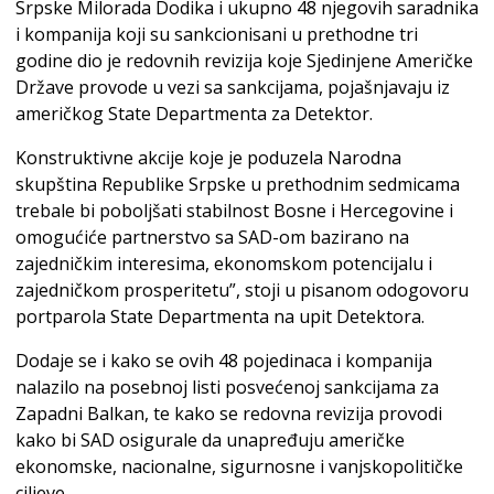
Srpske Milorada Dodika i ukupno 48 njegovih saradnika
i kompanija koji su sankcionisani u prethodne tri
godine dio je redovnih revizija koje Sjedinjene Američke
Države provode u vezi sa sankcijama, pojašnjavaju iz
američkog State Departmenta za Detektor.
Konstruktivne akcije koje je poduzela Narodna
skupština Republike Srpske u prethodnim sedmicama
trebale bi poboljšati stabilnost Bosne i Hercegovine i
omogućiće partnerstvo sa SAD-om bazirano na
zajedničkim interesima, ekonomskom potencijalu i
zajedničkom prosperitetu”, stoji u pisanom odogovoru
portparola State Departmenta na upit Detektora.
Dodaje se i kako se ovih 48 pojedinaca i kompanija
nalazilo na posebnoj listi posvećenoj sankcijama za
Zapadni Balkan, te kako se redovna revizija provodi
kako bi SAD osigurale da unapređuju američke
ekonomske, nacionalne, sigurnosne i vanjskopolitičke
ciljeve.