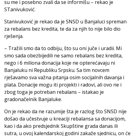
su me i posebno zvali da se informišu – rekao je
STanivuković.
Stanivuković je rekao da je SNSD u Banjaluci spreman
za rebalans bez kredita, te da za njih to nije bilo dio
rješenja.
– Tražili smo da to odbiju, što su oni juče i uradii. Mi
smo sada obezbijedili ne samo rebalans bez kredita,
nego i 6 miliona donacija koje ne opterećavaju ni
Banjaluku ni Republiku Srpsku. Sa tim novcem
rješavamo sva važna pitanja osim socijalnih davanja i
plata. Donacije mogu iti projekti i radovi, ali ovo ne i
zbog toga je potreban rebalans – istakao je
gradonačelnik Banjaluke.
On je rekao da ne razumije šta je razlog što SNSD nije
došao da učestvuje u kreaciji rebalansa sa donacijom,
kao i da ako predsjednik Skupštine grada danas ili
sutra, u ovoj kalendarskoj godini zakaže sjednicu, on će