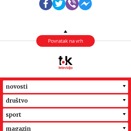
Povratak na vrh
novosti
društvo
sport
magazin