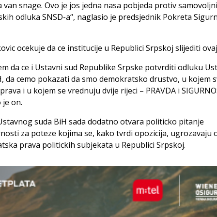
a van snage. Ovo je jos jedna nasa pobjeda protiv samovoljni
skih odluka SNSD-a“, naglasio je predsjednik Pokreta Sigur
vic ocekuje da ce institucije u Republici Srpskoj slijediti ovaj
m da ce i Ustavni sud Republike Srpske potvrditi odluku U
, da cemo pokazati da smo demokratsko drustvo, u kojem s
prava i u kojem se vrednuju dvije rijeci – PRAVDA i SIGURNO
 je on.
stavnog suda BiH sada dodatno otvara politicko pitanje
osti za poteze kojima se, kako tvrdi opozicija, ugrozavaju
ska prava politickih subjekata u Republici Srpskoj.