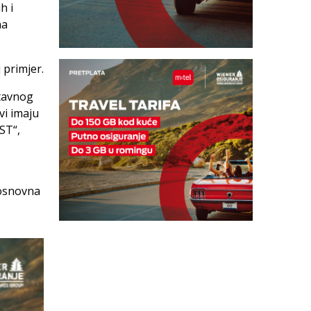
h i
na
 primjer.
stavnog
vi imaju
ST“,
 osnovna