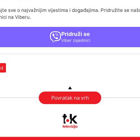
jte sve o najvažnijim vijestima i događajima. Pridružite se naš
nici na Viberu.
Pridruži se
Viber zajednici
ad
Povratak na vrh