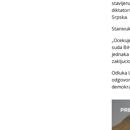
stavljen
diktator
Srpska.
Stanivuko
„Ocekuje
suda BiH
jednaka 
zakljucio
Odluka U
odgovorn
demokrat