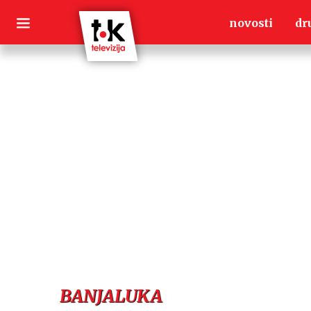
Skip
novosti
dr
to
content
BANJALUKA