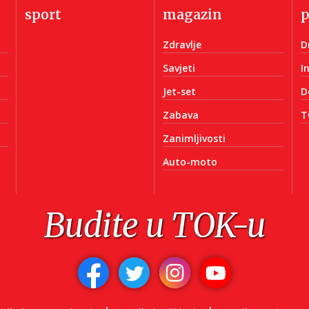
sport
magazin
Zdravlje
D
Savjeti
I
Jet-set
D
Zabava
T
Zanimljivosti
Auto-moto
Budite u TOK-u