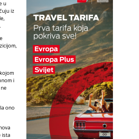
e u
čuju iz
e,
.
je
icijom,
 kojom
konom i
 ne
la ono
ihova
 ista