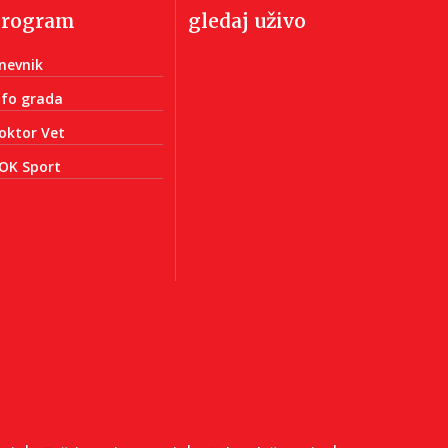
program
gledaj uživo
nevnik
nfo grada
oktor Vet
OK Sport