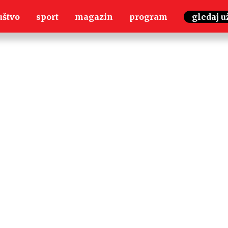
uštvo
sport
magazin
program
gledaj u