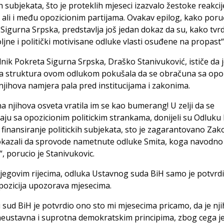
ih subjekata, što je proteklih mjeseci izazvalo žestoke reakcij
, ali i među opozicionim partijama. Ovakav epilog, kako poru
Sigurna Srpska, predstavlja još jedan dokaz da su, kako tvrd
jne i politički motivisane odluke vlasti osuđene na propast“
nik Pokreta Sigurna Srpska, Draško Stanivuković, ističe da 
ća struktura ovom odlukom pokušala da se obračuna sa opoz
e njihova namjera pala pred institucijama i zakonima.
na njihova osveta vratila im se kao bumerang! U zelji da se
ju sa opozicionim politickim strankama, donijeli su Odluku
 finansiranje politickih subjekata, sto je zagarantovano Za
okazali da sprovode nametnute odluke Smita, koga navodno
“, porucio je Stanivukovic.
egovim rijecima, odluka Ustavnog suda BiH samo je potvrdi
pozicija upozorava mjesecima.
 sud BiH je potvrdio ono sto mi mjesecima pricamo, da je nj
eustavna i suprotna demokratskim principima, zbog cega je