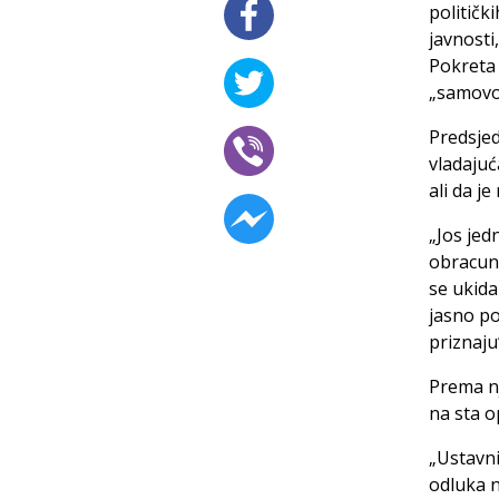
političk
javnosti
Pokreta 
„samovol
Predsjed
vladaju
ali da j
„Jos jed
obracuna
se ukida
jasno p
priznaju
Prema nj
na sta o
„Ustavni
odluka n