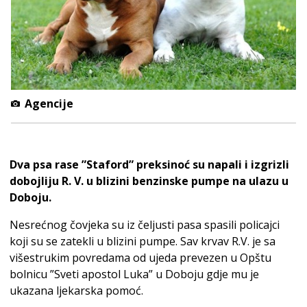
Agencije
Dva psa rase ”Staford” preksinoć su napali i izgrizli
dobojliju R. V. u blizini benzinske pumpe na ulazu u
Doboju.
Nesrećnog čovjeka su iz čeljusti pasa spasili policajci
koji su se zatekli u blizini pumpe. Sav krvav R.V. je sa
višestrukim povredama od ujeda prevezen u Opštu
bolnicu ”Sveti apostol Luka” u Doboju gdje mu je
ukazana ljekarska pomoć.