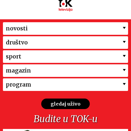
novosti
društvo
sport
magazin
program
gledaj uživo
Budite u TOK-u