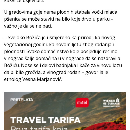
kakvi će usjevi biti.
U gradovima gdje nema plodnih stabala voćki mlada
pšenica se može staviti na bilo koje drvo u parku –
važno je da se ne baci.
– Sve oko Božića je usmjereno ka prirodi, ka novog
vegetacionoj godini, ka novom ljetu zbog rađanja i
plodnosti. Svako domaćinstvo koje posjeduje recimo
vinograd šalje domaćina u vinograde da se nazdravlja
Božiću. Nose se i delovi badnjaka i kače za vinovu lozu
da bi bilo grožđa, a vinograd rodan – govorila je
etnolog Vesna Marjanović.