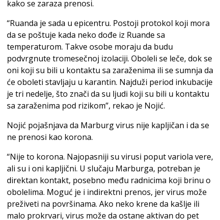
kako se zaraza prenosi.
“Ruanda je sada u epicentru. Postoji protokol koji mora
da se poštuje kada neko dođe iz Ruande sa
temperaturom. Takve osobe moraju da budu
podvrgnute tromesečnoj izolaciji. Oboleli se leče, dok se
oni koji su bili u kontaktu sa zaraženima ili se sumnja da
će oboleti stavljaju u karantin. Najduži period inkubacije
je tri nedelje, što znači da su ljudi koji su bili u kontaktu
sa zaraženima pod rizikom”, rekao je Nojić.
Nojić pojašnjava da Marburg virus nije kapljičan i da se
ne prenosi kao korona.
“Nije to korona. Najopasniji su virusi poput variola vere,
ali su i oni kapljični. U slučaju Marburga, potreban je
direktan kontakt, posebno među radnicima koji brinu o
obolelima. Moguć je i indirektni prenos, jer virus može
preživeti na površinama. Ako neko krene da kašlje ili
malo prokrvari, virus može da ostane aktivan do pet