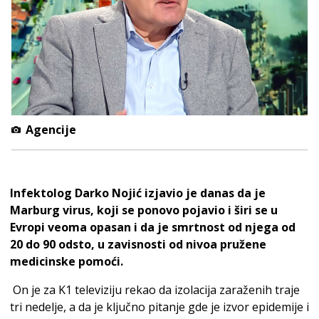
Agencije
Infektolog Darko Nojić izjavio je danas da je
Marburg virus, koji se ponovo pojavio i širi se u
Evropi veoma opasan i da je smrtnost od njega od
20 do 90 odsto, u zavisnosti od nivoa pružene
medicinske pomoći.
On je za K1 televiziju rekao da izolacija zaraženih traje
tri nedelje, a da je ključno pitanje gde je izvor epidemije i