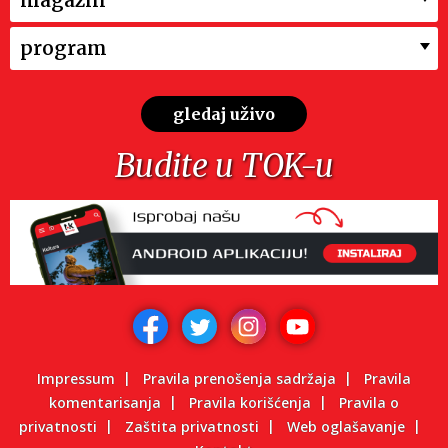
magazin
program
gledaj uživo
Budite u TOK-u
Impressum
Pravila prenošenja sadržaja
Pravila
komentarisanja
Pravila korišćenja
Pravila o
privatnosti
Zaštita privatnosti
Web oglašavanje