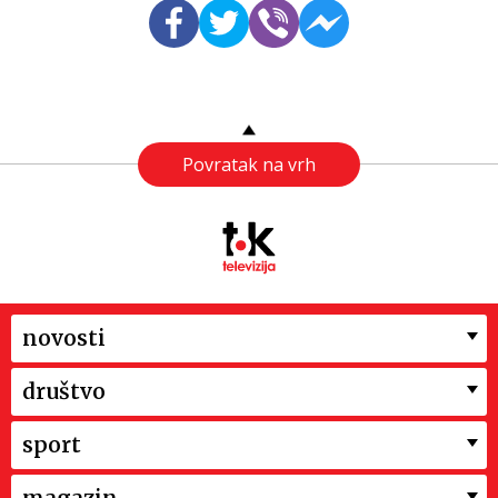
Povratak na vrh
novosti
društvo
sport