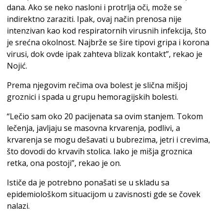
dana. Ako se neko nasloni i protrlja oči, može se
indirektno zaraziti. Ipak, ovaj način prenosa nije
intenzivan kao kod respiratornih virusnih infekcija, što
je srećna okolnost. Najbrže se šire tipovi gripa i korona
virusi, dok ovde ipak zahteva blizak kontakt”, rekao je
Nojić.
Prema njegovim rečima ova bolest je slična mišjoj
groznici i spada u grupu hemoragijskih bolesti.
“Lečio sam oko 20 pacijenata sa ovim stanjem. Tokom
lečenja, javljaju se masovna krvarenja, podlivi, a
krvarenja se mogu dešavati u bubrezima, jetri i crevima,
što dovodi do krvavih stolica. Iako je mišja groznica
retka, ona postoji”, rekao je on.
Ističe da je potrebno ponašati se u skladu sa
epidemiološkom situacijom u zavisnosti gde se čovek
nalazi.