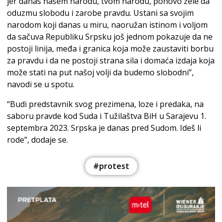
jer danas našem narodu, tvom narodu, ponovo žele da
oduzmu slobodu i zarobe pravdu. Ustani sa svojim
narodom koji danas u miru, naoružan istinom i voljom
da sačuva Republiku Srpsku još jednom pokazuje da ne
postoji linija, međa i granica koja može zaustaviti borbu
za pravdu i da ne postoji strana sila i domaća izdaja koja
može stati na put našoj volji da budemo slobodni”,
navodi se u spotu.
“Budi predstavnik svog prezimena, loze i predaka, na
saboru pravde kod Suda i Tužilaštva BiH u Sarajevu 1.
septembra 2023. Srpska je danas pred Sudom. Ideš li
rode”, dodaje se.
#protest