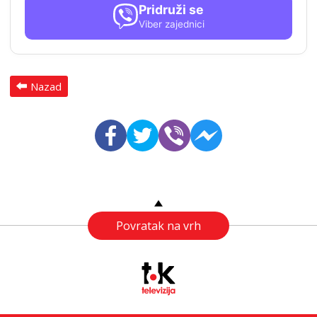
Pridruži se
Viber zajednici
Nazad
Povratak na vrh