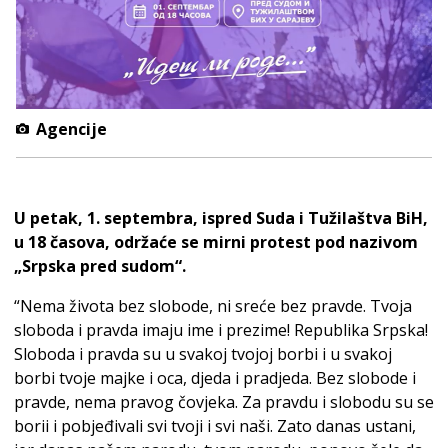
Agencije
U petak, 1. septembra, ispred Suda i Tužilaštva BiH,
u 18 časova, održaće se mirni protest pod nazivom
„Srpska pred sudom“.
“Nema života bez slobode, ni sreće bez pravde. Tvoja
sloboda i pravda imaju ime i prezime! Republika Srpska!
Sloboda i pravda su u svakoj tvojoj borbi i u svakoj
borbi tvoje majke i oca, djeda i pradjeda. Bez slobode i
pravde, nema pravog čovjeka. Za pravdu i slobodu su se
borii i pobjeđivali svi tvoji i svi naši. Zato danas ustani,