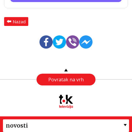
Nazad
Povratak na vrh
novosti