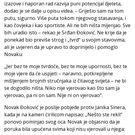
izazove i naporan rad razvija puni potencijal djeteta,
dodao je se dalje u opisu videa. – Griješio sam na tom
putu, sigurno. Više puta tokom njegovog stasavanja, i
kao čovjeka i kao sportiste. Ali ne bih ništa mijenjao. Sve
bih uradio isto – rekao je Srđan Đoković. Ne krije da je
ponekad bio previše strog i „tvrd“ u svojim stavovima,
ali je uvjeren da je upravo to doprinijelo i pomoglo
Novaku:
„Jer bez te moje tvrdoće, bez te moje upornosti, bez te
moje vjere da će uspjeti – naravno, potkrepljene
mišljenjem brojnih stručnjaka iz čitavog svijeta – ne bi
se dogodilo ništa. Niko nije vjerovao kao što sam ja
vjerovao, pa ni on sam. Nije ni on vjerovao“.
Novak Đoković je poslije pobjede protiv Janika Sinera,
kada je na kameri ćirilicom napisao: „Nešto ste rekli“
ponovo pominjao svog oca. Novak je objasnio da je
poruka bila upućena svima koji nisu vjerovali u njega: