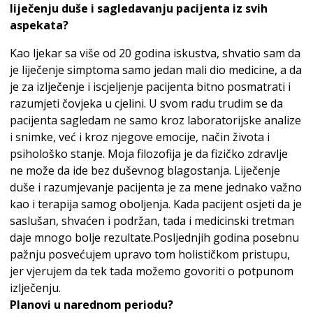
liječenju duše i sagledavanju pacijenta iz svih
aspekata?
Kao ljekar sa više od 20 godina iskustva, shvatio sam da
je liječenje simptoma samo jedan mali dio medicine, a da
je za izlječenje i iscjeljenje pacijenta bitno posmatrati i
razumjeti čovjeka u cjelini. U svom radu trudim se da
pacijenta sagledam ne samo kroz laboratorijske analize
i snimke, već i kroz njegove emocije, način života i
psihološko stanje. Moja filozofija je da fizičko zdravlje
ne može da ide bez duševnog blagostanja. Liječenje
duše i razumjevanje pacijenta je za mene jednako važno
kao i terapija samog oboljenja. Kada pacijent osjeti da je
saslušan, shvaćen i podržan, tada i medicinski tretman
daje mnogo bolje rezultate.Posljednjih godina posebnu
pažnju posvećujem upravo tom holističkom pristupu,
jer vjerujem da tek tada možemo govoriti o potpunom
izlječenju.
Planovi u narednom periodu?