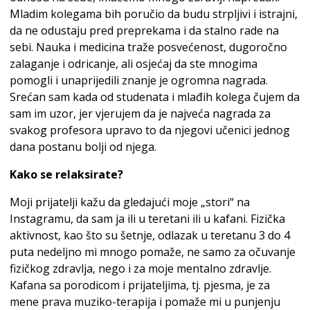
Mladim kolegama bih poručio da budu strpljivi i istrajni,
da ne odustaju pred preprekama i da stalno rade na
sebi. Nauka i medicina traže posvećenost, dugoročno
zalaganje i odricanje, ali osjećaj da ste mnogima
pomogli i unaprijedili znanje je ogromna nagrada.
Srećan sam kada od studenata i mlađih kolega čujem da
sam im uzor, jer vjerujem da je najveća nagrada za
svakog profesora upravo to da njegovi učenici jednog
dana postanu bolji od njega.
Kako se relaksirate?
Moji prijatelji kažu da gledajući moje „stori“ na
Instagramu, da sam ja ili u teretani ili u kafani. Fizička
aktivnost, kao što su šetnje, odlazak u teretanu 3 do 4
puta nedeljno mi mnogo pomaže, ne samo za očuvanje
fizičkog zdravlja, nego i za moje mentalno zdravlje.
Kafana sa porodicom i prijateljima, tj. pjesma, je za
mene prava muziko-terapija i pomaže mi u punjenju