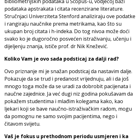
bibliometrijskih podataka u Scopus-u, vodjećoj bazi
podataka apstrakata i citata recenzirane literature.
Stručnjaci Univerziteta Stenford analiziraju ove podatke
i rangiraju naučnike prema metrikama, kao što su
ukupan broj citata i h-indeka. Do tog nivoa može doći
svako ko je dugoročno posvećen istraživanju, učenju i
dijeljenju znanja, ističe prof. dr Nik Knežević.
Koliko Vam je ovo sada podsticaj za dalji rad?
Ovo priznanje mi je snažan podsticaj da nastavim dalje.
Pokazuje da se trud i predanost vrijednuju, ali i da još
mnogo toga može da se uradi za dobrobit pacijenata i
naučne zajednice. Ja već dugi niz godina pokušavam da
pokažem studentima i mlađim kolegama kako, kao
ljekari koji se bave naučno-istraživačkim radom, mogu
da pomognu ne samo svojim pacijentima, nego i
čitavom svijetu.
Vaš je fokus u prethodnom periodu usmjeren i ka