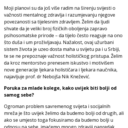
Moji planovi su da još više radim na širenju svijesti o
važnosti mentalnog zdravlja i razumjevanju njegove
povezanosti sa tijelesnim zdravljem. Želim da ljudi
shvate da je veliki broj fizičkih oboljenja zapravo
psihosomatske prirode – da tijelo često reaguje na ono
što duša i um proživljavaju. Nažalost, ovaj užurbani
sistem života je uzeo dosta maha u svijetu pa i u Srbiji,
te se ne prepoznaje važnost holističkog pristupa. Želim
da kroz mentorstvo prenesem iskustvo i motivišem
nove generacije ljekara holističara i ljekara naučnika,
najavljuje prof. dr Nebojša Nik Knežević.
Poruka za mlade kolege, kako uvijek biti bolji od
samog sebe?
Ogroman problem savremenog svijeta i socijalnih
mreža je što uvijek želimo da budemo bolji od drugih, ali
ako se umjesto toga fokusiramo da budemo bolji u
odnosu na sebe, imaćemo mnogo zdraviji napredak.