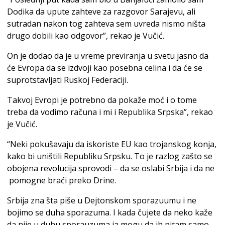
Dodika da upute zahteve za razgovor Sarajevu, ali
sutradan nakon tog zahteva sem uvreda nismo ništa
drugo dobili kao odgovor”, rekao je Vučić.
On je dodao da je u vreme previranja u svetu jasno da
će Evropa da se izdvoji kao posebna celina i da će se
suprotstavljati Ruskoj Federaciji.
Takvoj Evropi je potrebno da pokaže moć i o tome
treba da vodimo računa i mi i Republika Srpska”, rekao
je Vučić.
“Neki pokušavaju da iskoriste EU kao trojanskog konja,
kako bi uništili Republiku Srpsku. To je razlog zašto se
obojena revolucija sprovodi – da se oslabi Srbija i da ne
pomogne braći preko Drine.
Srbija zna šta piše u Dejtonskom sporazuumu i ne
bojimo se duha sporazuma. I kada čujete da neko kaže
da nije u duhu sporauzuma ja mogu da ih pitam samo