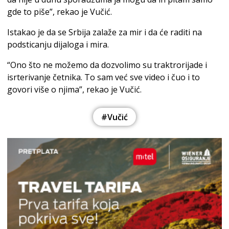
gde to piše”, rekao je Vučić.
Istakao je da se Srbija zalaže za mir i da će raditi na
podsticanju dijaloga i mira.
“Ono što ne možemo da dozvolimo su traktrorijade i
isrterivanje četnika. To sam već sve video i čuo i to
govori više o njima”, rekao je Vučić.
#Vučić