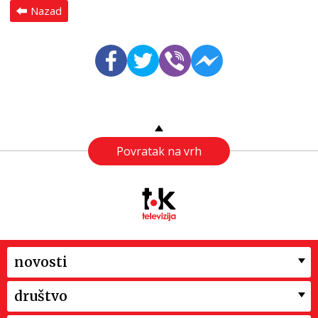
Nazad
Povratak na vrh
novosti
društvo