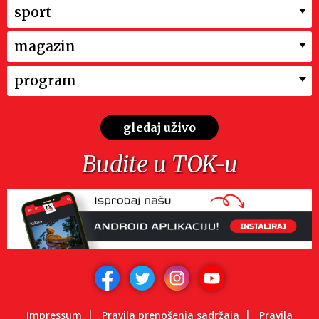
sport
magazin
program
gledaj uživo
Budite u TOK-u
Impressum
Pravila prenošenja sadržaja
Pravila