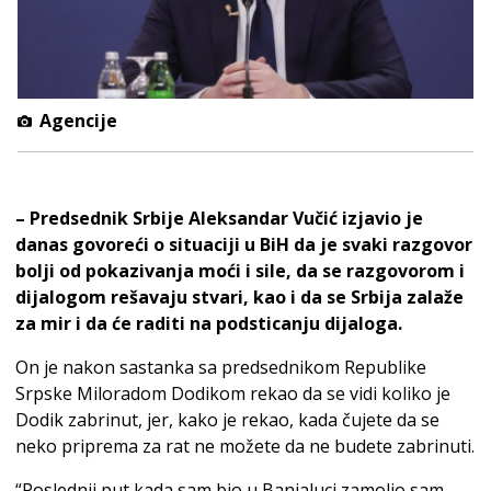
Agencije
– Predsednik Srbije Aleksandar Vučić izjavio je
danas govoreći o situaciji u BiH da je svaki razgovor
bolji od pokazivanja moći i sile, da se razgovorom i
dijalogom rešavaju stvari, kao i da se Srbija zalaže
za mir i da će raditi na podsticanju dijaloga.
On je nakon sastanka sa predsednikom Republike
Srpske Miloradom Dodikom rekao da se vidi koliko je
Dodik zabrinut, jer, kako je rekao, kada čujete da se
neko priprema za rat ne možete da ne budete zabrinuti.
“Poslednji put kada sam bio u Banjaluci zamolio sam