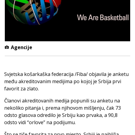
Agencije
Svjetska košarkaška federacija /Fiba/ objavila je anketu
među akreditovanim medijima po kojoj je Srbija prvi
favorit za zlato.
Članovi akreditovanih medija popunili su anketu na
nekoliko pitanja i, prema njihovom mišljenju, čak 73
odsto glasova odredilo je Srbiju kao prvaka, a 90,8
odsto vidi “orlove” na podijumu.
Što se tiče favorita za prvo mjesto, Srbiji je najbliža