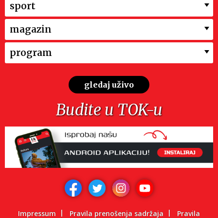
sport
magazin
program
gledaj uživo
Budite u TOK-u
Impressum
Pravila prenošenja sadržaja
Pravila