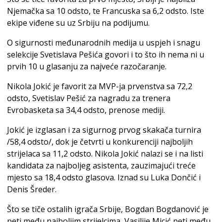
Njemačka sa 10 odsto, te Francuska sa 6,2 odsto. Iste
ekipe viđene su uz Srbiju na podijumu.
O sigurnosti međunarodnih medija u uspjeh i snagu
selekcije Svetislava Pešića govori i to što ih nema ni u
prvih 10 u glasanju za najveće razočaranje.
Nikola Jokić je favorit za MVP-ja prvenstva sa 72,2
odsto, Svetislav Pešić za nagradu za trenera
Evrobasketa sa 34,4 odsto, prenose mediji.
Jokić je izglasan i za sigurnog prvog skakača turnira
/58,4 odsto/, dok je četvrti u konkurenciji najboljih
strijelaca sa 11,2 odsto. Nikola Jokić nalazi se i na listi
kandidata za najboljeg asistenta, zauzimajući treće
mjesto sa 18,4 odsto glasova. Iznad su Luka Dončić i
Denis Šreder.
Što se tiče ostalih igrača Srbije, Bogdan Bogdanović je
peti među najboljim strijelcima, Vasilije Micić peti među