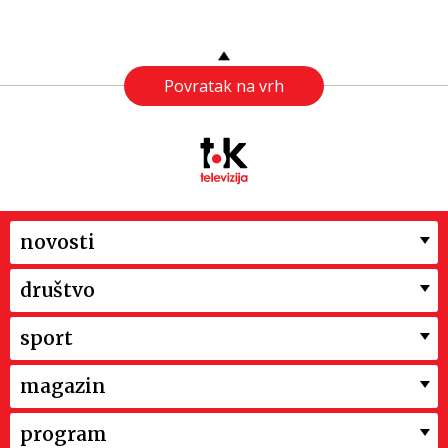
Povratak na vrh
novosti
društvo
sport
magazin
program