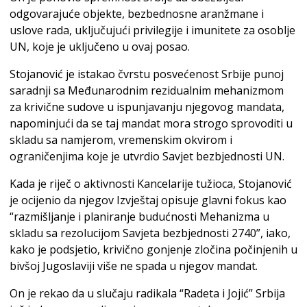
odgovarajuće objekte, bezbednosne aranžmane i
uslove rada, uključujući privilegije i imunitete za osoblje
UN, koje je uključeno u ovaj posao.
Stojanović je istakao čvrstu posvećenost Srbije punoj
saradnji sa Međunarodnim rezidualnim mehanizmom
za krivične sudove u ispunjavanju njegovog mandata,
napominjući da se taj mandat mora strogo sprovoditi u
skladu sa namjerom, vremenskim okvirom i
ograničenjima koje je utvrdio Savjet bezbjednosti UN.
Kada je riječ o aktivnosti Kancelarije tužioca, Stojanović
je ocijenio da njegov Izvještaj opisuje glavni fokus kao
“razmišljanje i planiranje budućnosti Mehanizma u
skladu sa rezolucijom Savjeta bezbjednosti 2740”, iako,
kako je podsjetio, krivično gonjenje zločina počinjenih u
bivšoj Jugoslaviji više ne spada u njegov mandat.
On je rekao da u slučaju radikala “Radeta i Jojić” Srbija