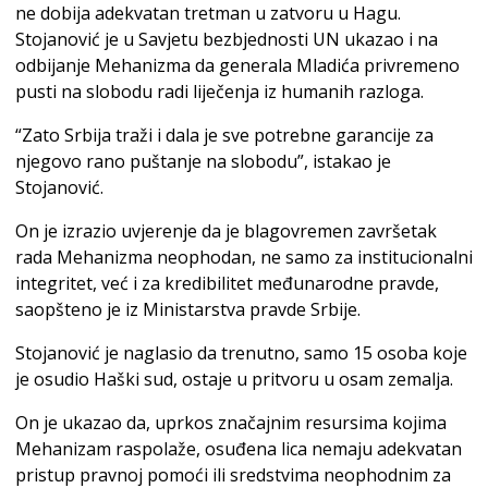
ne dobija adekvatan tretman u zatvoru u Hagu.
Stojanović je u Savjetu bezbjednosti UN ukazao i na
odbijanje Mehanizma da generala Mladića privremeno
pusti na slobodu radi liječenja iz humanih razloga.
“Zato Srbija traži i dala je sve potrebne garancije za
njegovo rano puštanje na slobodu”, istakao je
Stojanović.
On je izrazio uvjerenje da je blagovremen završetak
rada Mehanizma neophodan, ne samo za institucionalni
integritet, već i za kredibilitet međunarodne pravde,
saopšteno je iz Ministarstva pravde Srbije.
Stojanović je naglasio da trenutno, samo 15 osoba koje
je osudio Haški sud, ostaje u pritvoru u osam zemalja.
On je ukazao da, uprkos značajnim resursima kojima
Mehanizam raspolaže, osuđena lica nemaju adekvatan
pristup pravnoj pomoći ili sredstvima neophodnim za