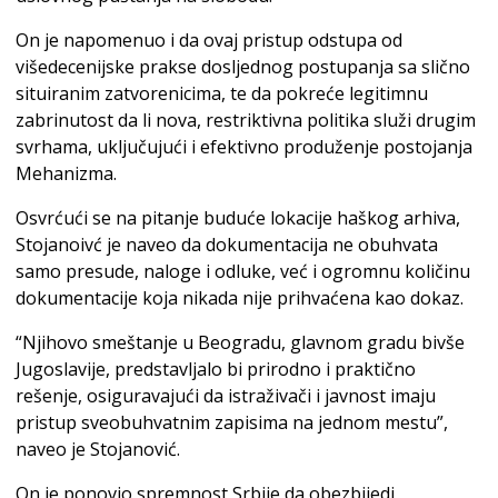
On je napomenuo i da ovaj pristup odstupa od
višedecenijske prakse dosljednog postupanja sa slično
situiranim zatvorenicima, te da pokreće legitimnu
zabrinutost da li nova, restriktivna politika služi drugim
svrhama, uključujući i efektivno produženje postojanja
Mehanizma.
Osvrćući se na pitanje buduće lokacije haškog arhiva,
Stojanoivć je naveo da dokumentacija ne obuhvata
samo presude, naloge i odluke, već i ogromnu količinu
dokumentacije koja nikada nije prihvaćena kao dokaz.
“Njihovo smeštanje u Beogradu, glavnom gradu bivše
Jugoslavije, predstavljalo bi prirodno i praktično
rešenje, osiguravajući da istraživači i javnost imaju
pristup sveobuhvatnim zapisima na jednom mestu”,
naveo je Stojanović.
On je ponovio spremnost Srbije da obezbijedi