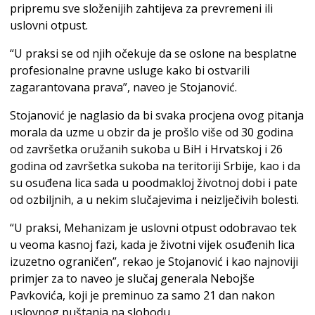
pripremu sve složenijih zahtijeva za prevremeni ili
uslovni otpust.
“U praksi se od njih očekuje da se oslone na besplatne
profesionalne pravne usluge kako bi ostvarili
zagarantovana prava”, naveo je Stojanović.
Stojanović je naglasio da bi svaka procjena ovog pitanja
morala da uzme u obzir da je prošlo više od 30 godina
od završetka oružanih sukoba u BiH i Hrvatskoj i 26
godina od završetka sukoba na teritoriji Srbije, kao i da
su osuđena lica sada u poodmakloj životnoj dobi i pate
od ozbiljnih, a u nekim slučajevima i neizlječivih bolesti.
“U praksi, Mehanizam je uslovni otpust odobravao tek
u veoma kasnoj fazi, kada je životni vijek osuđenih lica
izuzetno ograničen”, rekao je Stojanović i kao najnoviji
primjer za to naveo je slučaj generala Nebojše
Pavkovića, koji je preminuo za samo 21 dan nakon
uslovnog puštanja na slobodu.