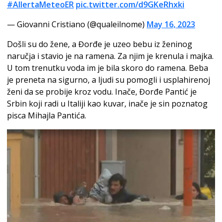
#AllertaMeteoER
pic.twitter.com/d9GKeRhxki
— Giovanni Cristiano (@qualeilnome)
May 16, 2023
Došli su do žene, a Đorđe je uzeo bebu iz ženinog
naručja i stavio je na ramena. Za njim je krenula i majka.
U tom trenutku voda im je bila skoro do ramena. Beba
je preneta na sigurno, a ljudi su pomogli i usplahirenoj
ženi da se probije kroz vodu. Inače, Đorđe Pantić je
Srbin koji radi u Italiji kao kuvar, inače je sin poznatog
pisca Mihajla Pantića.