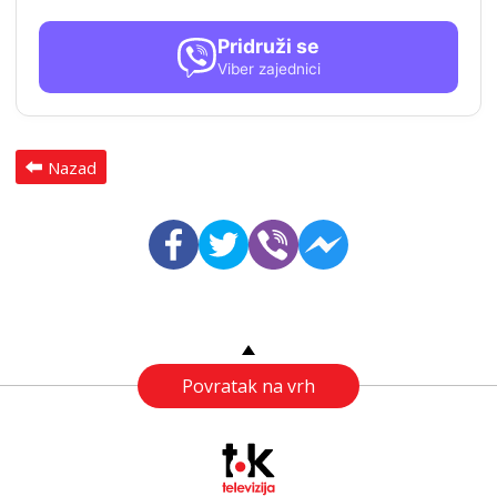
Pridruži se
Viber zajednici
Nazad
Povratak na vrh