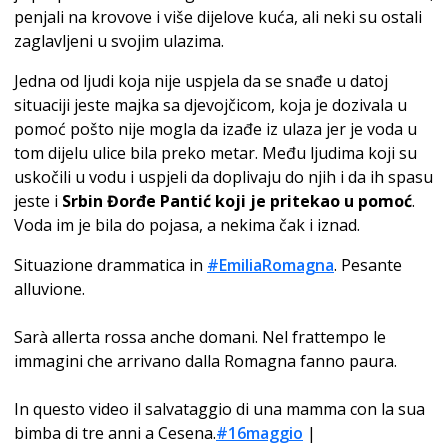
penjali na krovove i više dijelove kuća, ali neki su ostali
zaglavljeni u svojim ulazima.
Jedna od ljudi koja nije uspjela da se snađe u datoj
situaciji jeste majka sa djevojčicom, koja je dozivala u
pomoć pošto nije mogla da izađe iz ulaza jer je voda u
tom dijelu ulice bila preko metar. Među ljudima koji su
uskočili u vodu i uspjeli da doplivaju do njih i da ih spasu
jeste i
Srbin Đorđe Pantić koji je pritekao u pomoć
.
Voda im je bila do pojasa, a nekima čak i iznad.
Situazione drammatica in
#EmiliaRomagna
. Pesante
alluvione.
Sarà allerta rossa anche domani. Nel frattempo le
immagini che arrivano dalla Romagna fanno paura.
In questo video il salvataggio di una mamma con la sua
bimba di tre anni a Cesena.
#16maggio
|