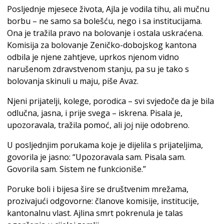
Posljednje mjesece života, Ajla je vodila tihu, ali mučnu
borbu – ne samo sa bolešću, nego i sa institucijama.
Ona je tražila pravo na bolovanje i ostala uskraćena.
Komisija za bolovanje Zeničko-dobojskog kantona
odbila je njene zahtjeve, uprkos njenom vidno
narušenom zdravstvenom stanju, pa su je tako s
bolovanja skinuli u maju, piše Avaz.
Njeni prijatelji, kolege, porodica – svi svjedoče da je bila
odlučna, jasna, i prije svega – iskrena. Pisala je,
upozoravala, tražila pomoć, ali joj nije odobreno.
U posljednjim porukama koje je dijelila s prijateljima,
govorila je jasno: “Upozoravala sam. Pisala sam.
Govorila sam. Sistem ne funkcioniše.”
Poruke boli i bijesa šire se društvenim mrežama,
prozivajući odgovorne: članove komisije, institucije,
kantonalnu vlast. Ajlina smrt pokrenula je talas