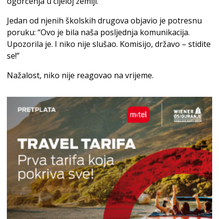
ogorčenja u cijeloj zemlji.
Jedan od njenih školskih drugova objavio je potresnu
poruku: “Ovo je bila naša posljednja komunikacija.
Upozorila je. I niko nije slušao. Komisijo, državo – stidite
se!”
Nažalost, niko nije reagovao na vrijeme.