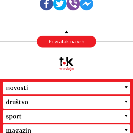
Povratak na vrh
novosti
društvo
sport
magazin