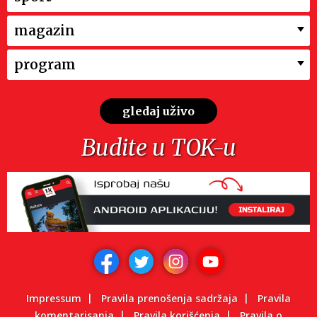
magazin
program
gledaj uživo
Budite u TOK-u
Impressum
Pravila prenošenja sadržaja
Pravila
komentarisanja
Pravila korišćenja
Pravila o