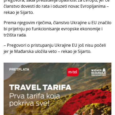
članstvo dovesti do rata i oduzeti novac Evropljanima –
rekao je Sijarto.
Prema njegovim riječima, članstvo Ukrajine u EU značilo
bi prijetnju po funkcionisanje evropske ekonomije i
tržišta rada.
– Pregovori o pristupanju Ukrajine EU još nisu počeli
jer je Mađarska uložila veto – rekao je Sijarto.