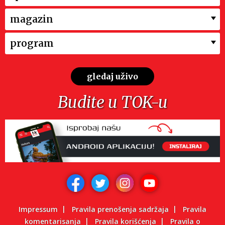
magazin
program
gledaj uživo
Budite u TOK-u
Impressum
Pravila prenošenja sadržaja
Pravila
komentarisanja
Pravila korišćenja
Pravila o