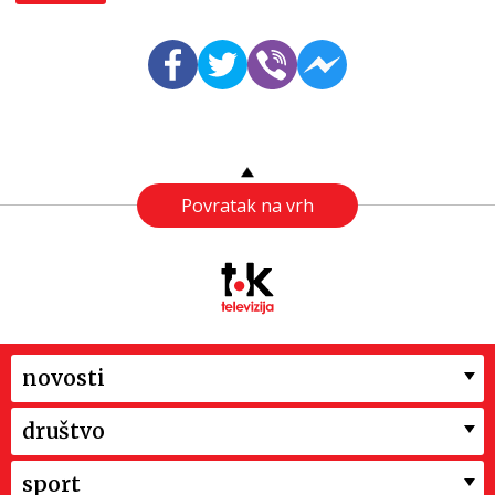
Povratak na vrh
novosti
društvo
sport