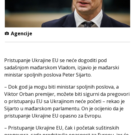
Agencije
Pristupanje Ukrajine EU se neće dogoditi pod
sadašnjom mađarskom Vladom, izjavio je mađarski
ministar spoljnih poslova Peter Sijarto.
– Dok god ja mogu biti ministar spoljnih poslova, a
Viktor Orban premijer, možete biti sigurni da pregovori
o pristupanju EU sa Ukrajinom neće početi – rekao je
Sijarto u mađarskom parlamentu. On je ocijenio da je
pristupanje Ukrajine EU opasno za Evropu.
– Pristupanje Ukrajine EU, čak i početak suštinskih
pregovora, sada predstavlja opasnost za Evropu, jer će