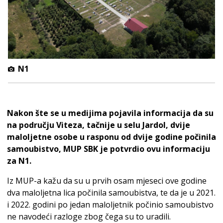
N1
Nakon šte se u medijima pojavila informacija da su
na području Viteza, tačnije u selu Jardol, dvije
maloljetne osobe u rasponu od dvije godine počinila
samoubistvo, MUP SBK je potvrdio ovu informaciju
za N1.
Iz MUP-a kažu da su u prvih osam mjeseci ove godine
dva maloljetna lica počinila samoubistva, te da je u 2021.
i 2022. godini po jedan maloljetnik počinio samoubistvo
ne navodeći razloge zbog čega su to uradili.