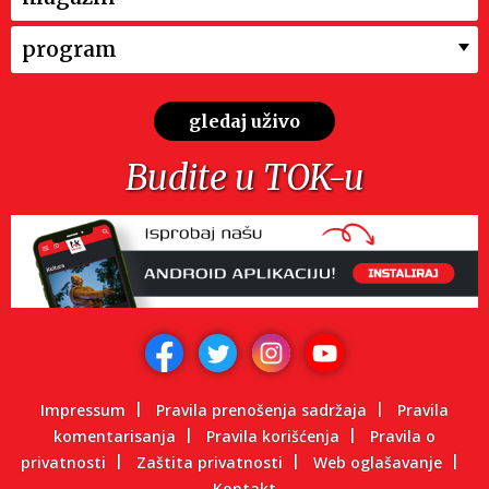
program
gledaj uživo
Budite u TOK-u
Impressum
Pravila prenošenja sadržaja
Pravila
komentarisanja
Pravila korišćenja
Pravila o
privatnosti
Zaštita privatnosti
Web oglašavanje
Kontakt