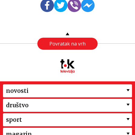
Povratak na vrh
novosti
društvo
sport
magazin