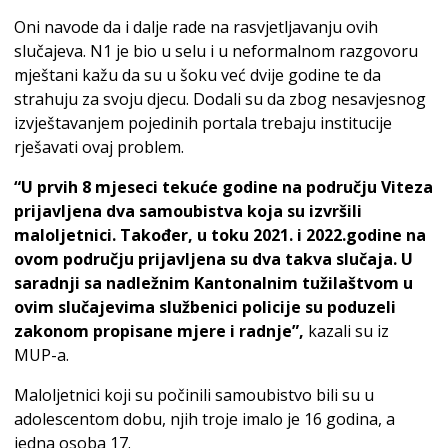
Oni navode da i dalje rade na rasvjetljavanju ovih
slučajeva. N1 je bio u selu i u neformalnom razgovoru
mještani kažu da su u šoku već dvije godine te da
strahuju za svoju djecu. Dodali su da zbog nesavjesnog
izvještavanjem pojedinih portala trebaju institucije
rješavati ovaj problem.
“U prvih 8 mjeseci tekuće godine na području Viteza
prijavljena dva samoubistva koja su izvršili
maloljetnici. Također, u toku 2021. i 2022.godine na
ovom području prijavljena su dva takva slučaja. U
saradnji sa nadležnim Kantonalnim tužilaštvom u
ovim slučajevima službenici policije su poduzeli
zakonom propisane mjere i radnje”,
kazali su iz
MUP-a.
Maloljetnici koji su počinili samoubistvo bili su u
adolescentom dobu, njih troje imalo je 16 godina, a
jedna osoba 17.