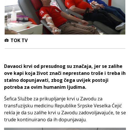
TOK TV
Davaoci krvi od presudnog su značaja, jer se zalihe
ove kapi koja život znači neprestano troše i treba ih
stalno dopunjavati, zbog čega uvijek postoji
potreba za ovim humanim ljudima.
Šefica Službe za prikupljanje krvi u Zavodu za
transfuzijsku medicinu Republike Srpske Veselka Ćejić
rekla je da su zalihe krvi u Zavodu zadovoljavajuće, te se
trude kontinuirano da ih dopunjavaju.