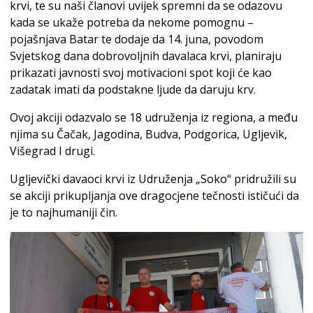
krvi, te su naši članovi uvijek spremni da se odazovu
kada se ukaže potreba da nekome pomognu –
pojašnjava Batar te dodaje da 14. juna, povodom
Svjetskog dana dobrovoljnih davalaca krvi, planiraju
prikazati javnosti svoj motivacioni spot koji će kao
zadatak imati da podstakne ljude da daruju krv.
Ovoj akciji odazvalo se 18 udruženja iz regiona, a među
njima su Čačak, Jagodina, Budva, Podgorica, Ugljevik,
Višegrad I drugi.
Ugljevički davaoci krvi iz Udruženja „Soko“ pridružili su
se akciji prikupljanja ove dragocjene tečnosti ističući da
je to najhumaniji čin.