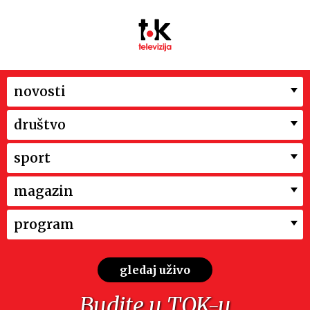
novosti
društvo
sport
magazin
program
gledaj uživo
Budite u TOK-u